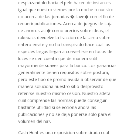
desplazandolo hacia el pelo hacen de instantes
igual que nuestro viernes por la noche o nuestro
do acerca de las jornadas �clave� con el fin de
requerir publicaciones. Acerca de juegos de caja
de ahorros asi� como precios sobre ideas, el
rakeback devuelve la fraccion de la tarea sobre
entero envite y no ha transpirado hace cual las
especies largas llegan a convertirse en focos de
luces se den cuenta que de manera sutil
mayormente suaves para la banca. Los ganancias
generalmente tienen requisitos sobre postura,
pero este tipo de promo ayuda a observar de que
manera soluciona nuestro sitio desprovisto
referirse nuestro mismo cesion. Nuestro atleta
cual comprende las normas puede conseguir
bastante utilidad si selecciona ahora las
publicaciones y no se deja ponerse solo para el
volumen del na?.
Cash Hunt es una exposicion sobre tirada cual