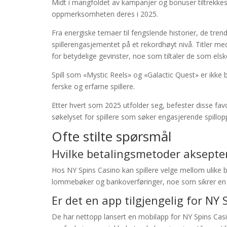
Midt i mangfoldet av kampanjer og bonuser tiltrekke
oppmerksomheten deres i 2025.
Fra energiske temaer til fengslende historier, de tren
spillerengasjementet på et rekordhøyt nivå. Titler me
for betydelige gevinster, noe som tiltaler de som elsk
Spill som «Mystic Reels» og «Galactic Quest» er ikke
ferske og erfarne spillere.
Etter hvert som 2025 utfolder seg, befester disse favo
søkelyset for spillere som søker engasjerende spillopp
Ofte stilte spørsmål
Hvilke betalingsmetoder aksepte
Hos NY Spins Casino kan spillere velge mellom ulike 
lommebøker og bankoverføringer, noe som sikrer en en
Er det en app tilgjengelig for NY
De har nettopp lansert en mobilapp for NY Spins Casi