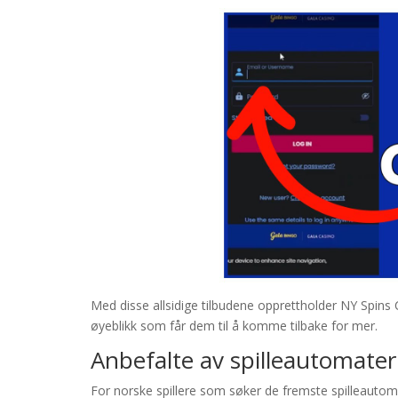
Med disse allsidige tilbudene opprettholder NY Spins C
øyeblikk som får dem til å komme tilbake for mer.
Anbefalte av spilleautomater 
For norske spillere som søker de fremste spilleautom