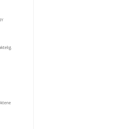
NY
ktelig.
løktene