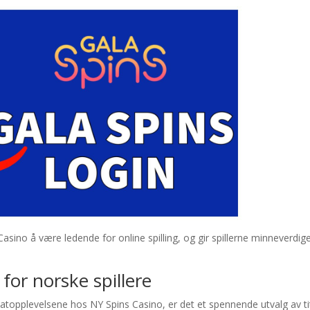
asino å være ledende for online spilling, og gir spillerne minneverdig
for norske spillere
atopplevelsene hos NY Spins Casino, er det et spennende utvalg av ti