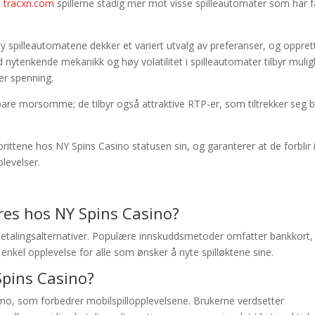
s
tracxn.com
spillerne stadig mer mot visse spilleautomater som har 
dy spilleautomatene dekker et variert utvalg av preferanser, og oppret
d nytenkende mekanikk og høy volatilitet i spilleautomater tilbyr muli
er spenning.
 bare morsomme; de tilbyr også attraktive RTP-er, som tiltrekker seg 
rittene hos NY Spins Casino statusen sin, og garanterer at de forblir 
levelser.
res hos NY Spins Casino?
betalingsalternativer. Populære innskuddsmetoder omfatter bankkort,
kel opplevelse for alle som ønsker å nyte spilløktene sine.
 Spins Casino?
no, som forbedrer mobilspillopplevelsene. Brukerne verdsetter