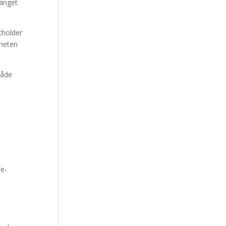
fanget
tholder
gheten
både
i
 e-