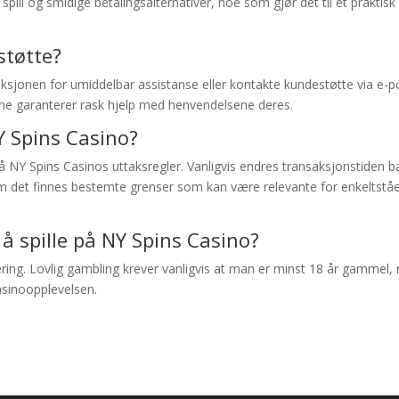
spill og smidige betalingsalternativer, noe som gjør det til et praktisk
støtte?
ksjonen for umiddelbar assistanse eller kontakte kundestøtte via e-p
ne garanterer rask hjelp med henvendelsene deres.
Y Spins Casino?
å NY Spins Casinos uttaksregler. Vanligvis endres transaksjonstiden b
m det finnes bestemte grenser som kan være relevante for enkeltstå
å spille på NY Spins Casino?
sering. Lovlig gambling krever vanligvis at man er minst 18 år gammel,
casinoopplevelsen.