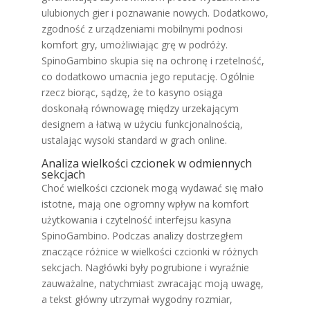
ulubionych gier i poznawanie nowych. Dodatkowo,
zgodność z urządzeniami mobilnymi podnosi
komfort gry, umożliwiając grę w podróży.
SpinoGambino skupia się na ochronę i rzetelność,
co dodatkowo umacnia jego reputację. Ogólnie
rzecz biorąc, sądzę, że to kasyno osiąga
doskonałą równowagę między urzekającym
designem a łatwą w użyciu funkcjonalnością,
ustalając wysoki standard w grach online.
Analiza wielkości czcionek w odmiennych
sekcjach
Choć wielkości czcionek mogą wydawać się mało
istotne, mają one ogromny wpływ na komfort
użytkowania i czytelność interfejsu kasyna
SpinoGambino. Podczas analizy dostrzegłem
znaczące różnice w wielkości czcionki w różnych
sekcjach. Nagłówki były pogrubione i wyraźnie
zauważalne, natychmiast zwracając moją uwagę,
a tekst główny utrzymał wygodny rozmiar,