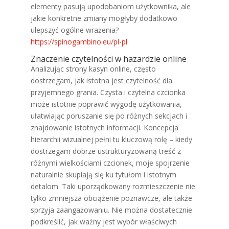
elementy pasują upodobaniom użytkownika, ale
jakie konkretne zmiany mogłyby dodatkowo
ulepszyć ogólne wrażenia?
https://spinogambino.eu/pl-pl
Znaczenie czytelności w hazardzie online
Analizując strony kasyn online, często
dostrzegam, jak istotna jest czytelność dla
przyjemnego grania. Czysta i czytelna czcionka
może istotnie poprawić wygodę użytkowania,
ułatwiając poruszanie się po różnych sekcjach i
znajdowanie istotnych informacji. Koncepcja
hierarchii wizualnej pełni tu kluczową rolę – kiedy
dostrzegam dobrze ustrukturyzowaną treść z
różnymi wielkościami czcionek, moje spojrzenie
naturalnie skupiają się ku tytułom i istotnym
detalom. Taki uporządkowany rozmieszczenie nie
tylko zmniejsza obciążenie poznawcze, ale także
sprzyja zaangażowaniu. Nie można dostatecznie
podkreślić, jak ważny jest wybór właściwych