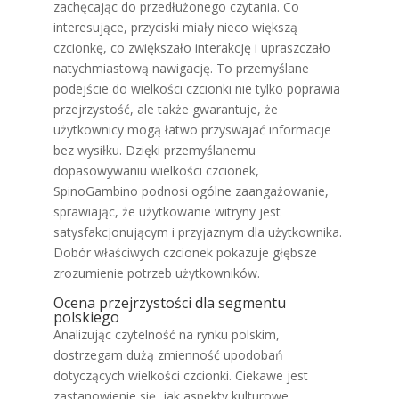
zachęcając do przedłużonego czytania. Co
interesujące, przyciski miały nieco większą
czcionkę, co zwiększało interakcję i upraszczało
natychmiastową nawigację. To przemyślane
podejście do wielkości czcionki nie tylko poprawia
przejrzystość, ale także gwarantuje, że
użytkownicy mogą łatwo przyswajać informacje
bez wysiłku. Dzięki przemyślanemu
dopasowywaniu wielkości czcionek,
SpinoGambino podnosi ogólne zaangażowanie,
sprawiając, że użytkowanie witryny jest
satysfakcjonującym i przyjaznym dla użytkownika.
Dobór właściwych czcionek pokazuje głębsze
zrozumienie potrzeb użytkowników.
Ocena przejrzystości dla segmentu
polskiego
Analizując czytelność na rynku polskim,
dostrzegam dużą zmienność upodobań
dotyczących wielkości czcionki. Ciekawe jest
zastanowienie się, jak aspekty kulturowe