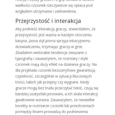
wielkości czcionek rzeczywiście się opłaca pod
względem utrzymania i zadowolenia.
Przejrzystość i interakcja
Aby podnieść interakcję graczy, stwierdziłem, że
przejrzystość jest ważna w każdym otoczeniu
kasyna. Jasna styl pisma sprzyja intuicyjnemu
doświadczeniu, trzymając graczy w grze.
Zbadałem wielorakie tendencje związane z
typografią i zauważyłem, że rozmiary i style
czcionek mają duży efekt na działania graczy. Na
dla przykładu czcionki bezszeryfowe gwarantują
czytelność, szczególnie w sytuacji kluczowych
treści, takich jak przepisy czy wygrane. Kiedy
gracze mogą bez trudu przeczytać tekst, czują się
bardziej usatysfakcjonowani, a ich skala interakcji
gwałtownie wzrasta. Zauważyłem, że niewielkie
korekty w rozmiarze czcionki lub przestrzeniach
pomiędzy liniami prowadzą do podniesienia