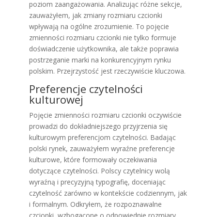
poziom zaangażowania. Analizując różne sekcje,
zauważyłem, jak zmiany rozmiaru czcionki
wpływają na ogólne zrozumienie. To pojęcie
zmienności rozmiaru czcionki nie tylko formuje
doświadczenie użytkownika, ale także poprawia
postrzeganie marki na konkurencyjnym rynku
polskim. Przejrzystość jest rzeczywiście kluczowa.
Preferencje czytelności
kulturowej
Pojęcie zmienności rozmiaru czcionki oczywiście
prowadzi do dokładniejszego przyjrzenia się
kulturowym preferencjom czytelności. Badając
polski rynek, zauważyłem wyraźne preferencje
kulturowe, które formowały oczekiwania
dotyczące czytelności. Polscy czytelnicy wolą
wyraźną i precyzyjną typografię, doceniając
czytelność zarówno w kontekście codziennym, jak
i formalnym. Odkryłem, że rozpoznawalne
czcionki, wzbogacone o odpowiednie rozmiary,