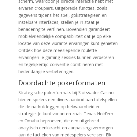
scherm, waardoor je directe interactie hebt met
ervaren croupiers. Uitgebreide functies, zoals
gegevens tijdens het spel, gokstrategieën en
instelbare interfaces, stellen je in staat je
benadering te verfijnen. Bovendien garandeert
mobielvriendelijke compatibiliteit dat je op elke
locatie van deze vibrante ervaringen kunt genieten.
Ontdek hoe deze meeslepende roulette-
ervaringen je gaming-sessies kunnen verbeteren
en tegelijkertijd conventie combineren met
hedendaagse verbeteringen.
Doordachte pokerformaten
Strategische pokerformats bij Slotsvader Casino
bieden spelers een divers aanbod aan tafelspellen
die de nadruk leggen op bekwaamheid en
strategie. Je kunt varianten zoals Texas Hold’em
en Omaha beproeven, die een uitgebreid
analytisch denkkracht en aanpassingsvermogen
aan de tactieken van medespelers vereisen. Elk