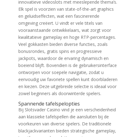
innovatieve videoslots met meeslepende thema’s.
Elk spel is voorzien van state-of-the-art graphics
en geluidseffecten, wat een fascinerende
omgeving creëert. U vindt er vele titels van
vooraanstaande ontwikkelaars, wat zorgt voor
kwalitatieve gameplay en hoge RTP-percentages.
Veel gokkasten bieden diverse functies, zoals
bonusrondes, gratis spins en progressieve
jackpots, waardoor de ervaring dynamisch en
boeiend blijft. Bovendien is de gebruikersinterface
ontworpen voor soepele navigatie, zodat u
eenvoudig uw favoriete spellen kunt doorbladeren
en kiezen. Deze uitgebreide selectie is ideaal voor
zowel beginners als doorwinterde spelers.
Spannende tafelspelopties
Bij Slotsvader Casino vind je een verscheidenheid
aan klassieke tafelspellen die aansluiten bij de
voorkeuren van diverse spelers. De traditionele
blackjackvarianten bieden strategische gameplay,