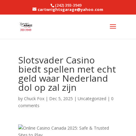
(242) 393-3949
cartwrightsgarage@yahoo.com
Slotsvader Casino
biedt spellen met echt
geld waar Nederland
dol op zal zijn
by
Chuck Fox
|
Dec 5, 2025
|
Uncategorized
|
0
comments