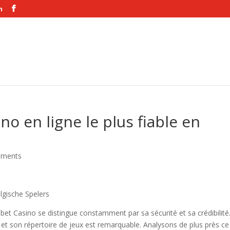
m
no en ligne le plus fiable en
mments
bet Casino se distingue constamment par sa sécurité et sa crédibilité
, et son répertoire de jeux est remarquable. Analysons de plus près ce