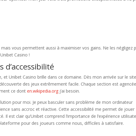
 mais vous permettent aussi à maximiser vos gains. Ne les négligez p
 Unibet Casino !
 d’accessibilité
e, et Unibet Casino brille dans ce domaine. Dès mon arrivée sur le site,
a découverte des jeux extrêmement facile. Chaque section est agencé
ement ce dont
en.wikipedia.org
j’ai besoin.
volution pour moi. Je peux basculer sans problème de mon ordinateur
ence sans accroc et réactive. Cette accessibilité me permet de jouer
 Il est clair qu’Unibet comprend l’importance de l’expérience utilisate
 plateforme pour des joueurs comme nous, difficiles à satisfaire.