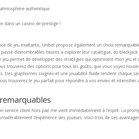
 l’atmosphère authentique.
 dans un casino de prestige !
rience de jeu exaltante, Unibet propose également un choix remarquabl
ai passé d’innombrables heures à explorer leur catalogue, du blackjack
ue jeu permet de développer des stratégies qui optimisent mon jeu et
ous trouverez des options pour tous les goûts, que vous soyez nouv
. Des graphismes soignés et une jouabilité fluide rendent chaque se
ous trouverez le jeu parfait pour répondre à vos envies et intensifier 
s remarquables
n service client hors pair me vient immédiatement à l’esprit. La prom
considérablement l’expérience des joueurs. Voici trois de ses avantage