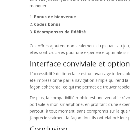
manquer :
Bonus de bienvenue
Codes bonus
Récompenses de fidélité
Ces offres ajoutent non seulement du piquant au jeu,
elles sont cruciales pour une expérience optimale sur
Interface conviviale et options
L’accessibilité de l’interface est un avantage indéniabl
été impressionné par la navigation simple qui rend l
façon cohérente, ce qui me permet de trouver rapid
De plus, la compatibilité mobile est une véritable ré
portable à mon smartphone, en profitant d’une expéri
partout, à tout moment, sans compromis sur la qualité.
j’apprécie vraiment la façon dont ils ont élaboré leur
Conclusion