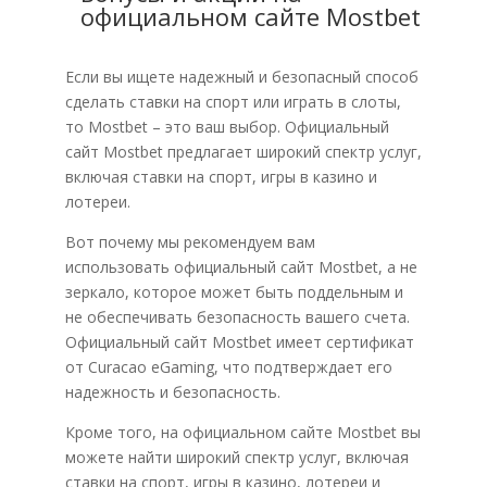
официальном сайте Mostbet
Если вы ищете надежный и безопасный способ
сделать ставки на спорт или играть в слоты,
то Mostbet – это ваш выбор. Официальный
сайт Mostbet предлагает широкий спектр услуг,
включая ставки на спорт, игры в казино и
лотереи.
Вот почему мы рекомендуем вам
использовать официальный сайт Mostbet, а не
зеркало, которое может быть поддельным и
не обеспечивать безопасность вашего счета.
Официальный сайт Mostbet имеет сертификат
от Curacao eGaming, что подтверждает его
надежность и безопасность.
Кроме того, на официальном сайте Mostbet вы
можете найти широкий спектр услуг, включая
ставки на спорт, игры в казино, лотереи и