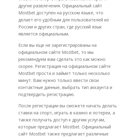
другие развлечения. Официальный сайт
Mostbet доступен на русском языке, что
делает его удобным для пользователей из
России и других стран, где русский язык
является официальным.
Если вы еще не зарегистрированы на
официальном сайте Mostbet, то мы
рекомендуем вам сделать это как можно
скорее. Регистрация на официальном сайте
Mostbet проста и займет только несколько
минут. Вам нужно только ввести свои
контактные данные, выбрать тип аккаунта и
подтвердить регистрацию.
После регистрации вы сможете начать делать
ставки на спорт, играть в казино и лотереи, а
также получать доступ к другим услугам,
которые предлагает Mostbet. Официальный
сайт Mostbet также предлагает различные