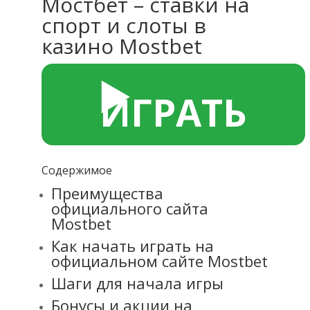
Мостбет – ставки на
спорт и слоты в
казино Mostbet
▶️
ИГРАТЬ
Содержимое
Преимущества
официального сайта
Mostbet
Как начать играть на
официальном сайте Mostbet
Шаги для начала игры
Бонусы и акции на