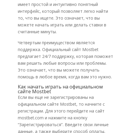
имеет простой и интуитивно понятный
интерфейс, который позволяет легко найти
то, что вы ищете. Это означает, что вы
можете начать играть или делать ставки в
считанные минуты.
Четвертым преимуществом является
поддержка. Официальный сайт Mostbet
предлагает 24/7 поддержку, которая поможет
вам решить любые вопросы или проблемы.
Это означает, что вы можете получать
помощь в любое время, когда вам это нужно.
Как начать играть на официальном
сайте Mostbet
Если вы еще не зарегистрированы на
официальном сайте Mostbet, то начните с
регистрации. Для этого перейдите на сайт
mostbet.com и нажмите на кнопку
“Зарегистрироваться”. Введите свои личные
данные, а также выберите способ оплаты,