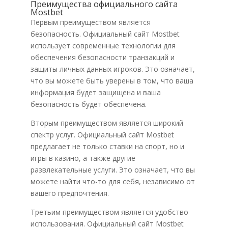
Преимущества официального сайта
Mostbet
Первым преимуществом является
безопасность. Официальный сайт Mostbet
использует современные технологии для
обеспечения безопасности транзакций и
защиты личных данных игроков. Это означает,
что вы можете быть уверены в том, что ваша
информация будет защищена и ваша
безопасность будет обеспечена.
Вторым преимуществом является широкий
спектр услуг. Официальный сайт Mostbet
предлагает не только ставки на спорт, но и
игры в казино, а также другие
развлекательные услуги. Это означает, что вы
можете найти что-то для себя, независимо от
вашего предпочтения.
Третьим преимуществом является удобство
использования. Официальный сайт Mostbet