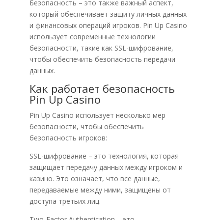
Безопасность – это также важный аспект,
который обеспечивает защиту личных данных
и финансовых операций игроков. Pin Up Casino
использует современные технологии
безопасности, такие как SSL-шифрование,
чтобы обеспечить безопасность передачи
данных.
Как работает безопасность
Pin Up Casino
Pin Up Casino использует несколько мер
безопасности, чтобы обеспечить
безопасность игроков:
SSL-шифрование – это технология, которая
защищает передачу данных между игроком и
казино. Это означает, что все данные,
передаваемые между ними, защищены от
доступа третьих лиц.
Two-Factor Authentication – это