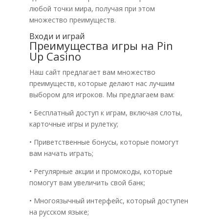
любой точки мира, получая при этом
множество преимуществ.
Входи и играй
Преимущества игры на Pin
Up Casino
Наш сайт предлагает вам множество
преимуществ, которые делают нас лучшим
выбором для игроков. Мы предлагаем вам:
• Бесплатный доступ к играм, включая слоты,
карточные игры и рулетку;
• Приветственные бонусы, которые помогут
вам начать играть;
• Регулярные акции и промокоды, которые
помогут вам увеличить свой банк;
• Многоязычный интерфейс, который доступен
на русском языке;