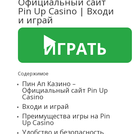
Официальный сайт
Pin Up Casino | Входи
и играй
▶️
ИГРАТЬ
Содержимое
Пин Ап Казино –
Официальный сайт Pin Up
Casino
Входи и играй
Преимущества игры на Pin
Up Casino
Удобство и безопасность