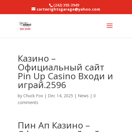
(242) 393-3949
cartwrightsgarage@yahoo.com
Казино –
Официальный сайт
Pin Up Casino Входи и
играй.2596
by
Chuck Fox
|
Dec 14, 2025
|
News
|
0
comments
Пин Ап Казино –