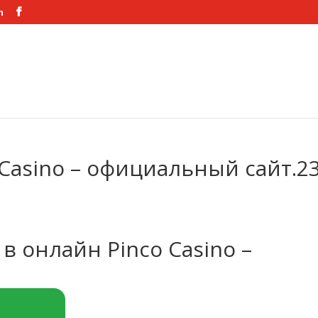
m
 Casino – официальный сайт.2
в онлайн Pinco Casino –