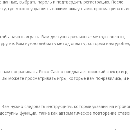
е данные, выбрать пароль и подтвердить регистрацию. После
нету, где можно управлять вашими аккаунтами, просматривать и
чтобы начать играть. Вам доступны различные методы оплаты,
 другие. Вам нужно выбрать метод оплаты, который вам удобен,
 вам понравилась. Pinco Casino предлагает широкий спектр игр,
е. Вы можете просматривать игры, которые вам понравились, и 
. Вам нужно следовать инструкциям, которые указаны на игрово
е доступны функции, такие как автоматическое повторение ставо