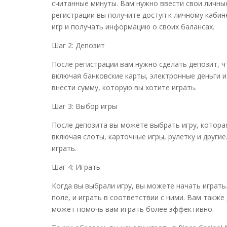
считанные минуты. Вам нужно ввести свои личны
регистрации вы получите доступ к личному каби
игр и получать информацию о своих балансах.
Шаг 2: Депозит
После регистрации вам нужно сделать депозит, 
включая банковские карты, электронные деньги и
внести сумму, которую вы хотите играть.
Шаг 3: Выбор игры
После депозита вы можете выбрать игру, которая
включая слоты, карточные игры, рулетку и други
играть.
Шаг 4: Играть
Когда вы выбрали игру, вы можете начать играть
поле, и играть в соответствии с ними. Вам такж
может помочь вам играть более эффективно.