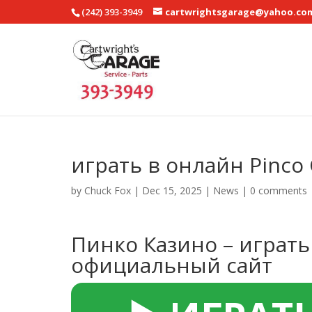
(242) 393-3949
cartwrightsgarage@yahoo.co
играть в онлайн Pinco
by
Chuck Fox
|
Dec 15, 2025
|
News
|
0 comments
Пинко Казино – играть 
официальный сайт