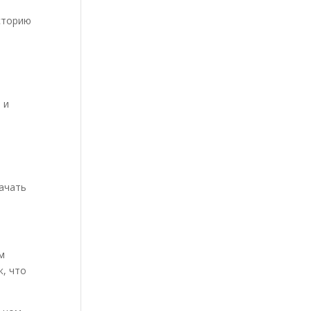
сторию
 и
начать
м
к, что