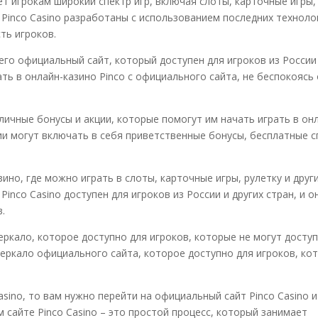
ет игрокам широкий спектр игр, включая слоты, карточные игры,
е Pinco Casino разработаны с использованием последних техноло
ть игроков.
 его официальный сайт, который доступен для игроков из России
рать в онлайн-казино Pinco с официального сайта, не беспокоясь 
зличные бонусы и акции, которые помогут им начать играть в он
ции могут включать в себя приветственные бонусы, бесплатные с
но, где можно играть в слоты, карточные игры, рулетку и други
inco Casino доступен для игроков из России и других стран, и о
.
зеркало, которое доступно для игроков, которые не могут досту
 зеркало официального сайта, которое доступно для игроков, ко
sino, то вам нужно перейти на официальный сайт Pinco Casino и
 сайте Pinco Casino – это простой процесс, который занимает