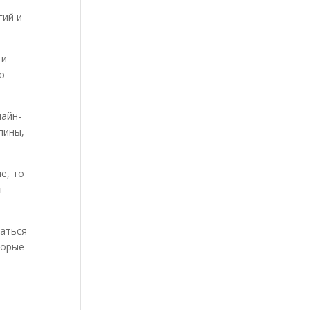
гий и
 и
о
лайн-
пины,
е, то
н
паться
торые