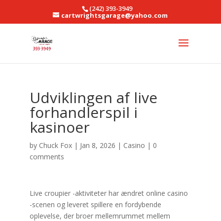
(242) 393-3949
cartwrightsgarage@yahoo.com
Udviklingen af ​​live
forhandlerspil i
kasinoer
by
Chuck Fox
|
Jan 8, 2026
|
Casino
|
0
comments
Live croupier -aktiviteter har ændret online casino
-scenen og leveret spillere en fordybende
oplevelse, der broer mellemrummet mellem