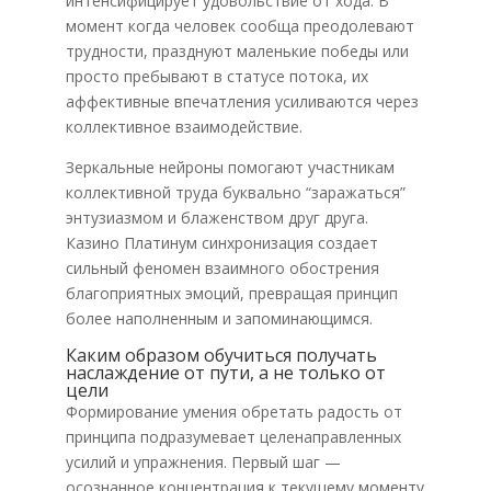
интенсифицирует удовольствие от хода. В
момент когда человек сообща преодолевают
трудности, празднуют маленькие победы или
просто пребывают в статусе потока, их
аффективные впечатления усиливаются через
коллективное взаимодействие.
Зеркальные нейроны помогают участникам
коллективной труда буквально “заражаться”
энтузиазмом и блаженством друг друга.
Казино Платинум синхронизация создает
сильный феномен взаимного обострения
благоприятных эмоций, превращая принцип
более наполненным и запоминающимся.
Каким образом обучиться получать
наслаждение от пути, а не только от
цели
Формирование умения обретать радость от
принципа подразумевает целенаправленных
усилий и упражнения. Первый шаг —
осознанное концентрация к текущему моменту