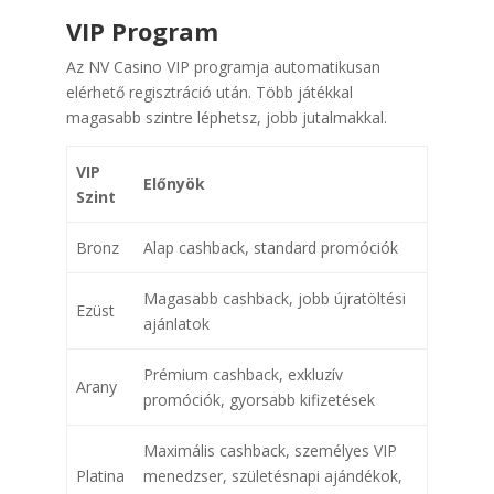
VIP Program
Az NV Casino VIP programja automatikusan
elérhető regisztráció után. Több játékkal
magasabb szintre léphetsz, jobb jutalmakkal.
VIP
Előnyök
Szint
Bronz
Alap cashback, standard promóciók
Magasabb cashback, jobb újratöltési
Ezüst
ajánlatok
Prémium cashback, exkluzív
Arany
promóciók, gyorsabb kifizetések
Maximális cashback, személyes VIP
Platina
menedzser, születésnapi ajándékok,