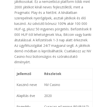
játékosokat. Ez a nemzetközi platform több mint
2000 játékot kínál neves fejlesztőktől, mint a
Pragmatic Play és a NetEnt. A kínálatban
szerepelnek nyerőgépek, asztali játékok és élő
kaszinó. Az üdvözlő bónusz 100% akár 100 000
HUF-ig, plusz 50 ingyenes pörgetés. Befizetések 8
000 HUF-tól lehetségesek Visa, Bitcoin vagy banki
átutalással. A kifizetések 1-3 nap alatt érkeznek.
Az ügyfélszolgálat 24/7 magyarul segít. A játékok
demó módban is kipróbálhatók. Csatlakozz az NV
Casino-hoz biztonságos és szórakoztató
élményért.
Jellemző
Részletek
Kaszinó neve
NV Casino
Alapítás éve
2020
Engedély
Curacao eGaming (8048/JAZ)