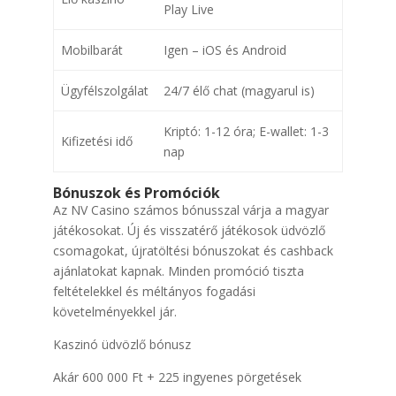
Play Live
Mobilbarát
Igen – iOS és Android
Ügyfélszolgálat
24/7 élő chat (magyarul is)
Kriptó: 1-12 óra; E-wallet: 1-3
Kifizetési idő
nap
Bónuszok és Promóciók
Az NV Casino számos bónusszal várja a magyar
játékosokat. Új és visszatérő játékosok üdvözlő
csomagokat, újratöltési bónuszokat és cashback
ajánlatokat kapnak. Minden promóció tiszta
feltételekkel és méltányos fogadási
követelményekkel jár.
Kaszinó üdvözlő bónusz
Akár 600 000 Ft + 225 ingyenes pörgetések