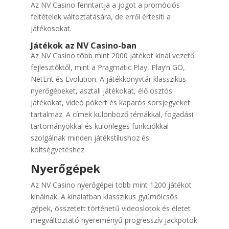
Az NV Casino fenntartja a jogot a promóciós
feltételek változtatására, de erről értesíti a
játékosokat.
Játékok az NV Casino-ban
Az NV Casino több mint 2000 játékot kínál vezető
fejlesztőktől, mint a Pragmatic Play, Play’n GO,
NetEnt és Evolution. A játékkönyvtár klasszikus
nyerőgépeket, asztali játékokat, élő osztós
játékokat, videó pókert és kaparós sorsjegyeket
tartalmaz. A címek különböző témákkal, fogadási
tartományokkal és különleges funkciókkal
szolgálnak minden játékstílushoz és
költségvetéshez.
Nyerőgépek
Az NV Casino nyerőgépei több mint 1200 játékot
kínálnak. A kínálatban klasszikus gyümölcsös
gépek, összetett történetű videoslotok és életet
megváltoztató nyereményű progresszív jackpotok