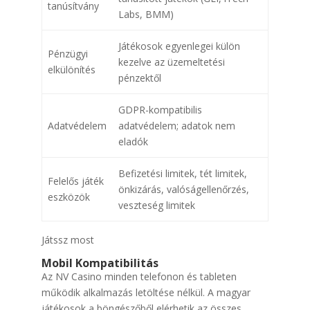
tanúsítvány
Labs, BMM)
Játékosok egyenlegei külön
Pénzügyi
kezelve az üzemeltetési
elkülönítés
pénzektől
GDPR-kompatibilis
Adatvédelem
adatvédelem; adatok nem
eladók
Befizetési limitek, tét limitek,
Felelős játék
önkizárás, valóságellenőrzés,
eszközök
veszteség limitek
Játssz most
Mobil Kompatibilitás
Az NV Casino minden telefonon és tableten
működik alkalmazás letöltése nélkül. A magyar
játékosok a böngészőből elérhetik az összes