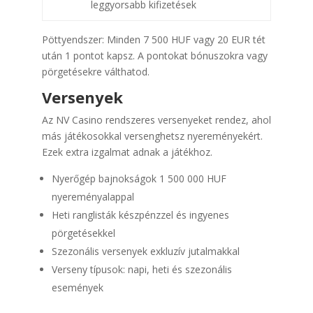
leggyorsabb kifizetések
Pöttyendszer: Minden 7 500 HUF vagy 20 EUR tét
után 1 pontot kapsz. A pontokat bónuszokra vagy
pörgetésekre válthatod.
Versenyek
Az NV Casino rendszeres versenyeket rendez, ahol
más játékosokkal versenghetsz nyereményekért.
Ezek extra izgalmat adnak a játékhoz.
Nyerőgép bajnokságok 1 500 000 HUF
nyereményalappal
Heti ranglisták készpénzzel és ingyenes
pörgetésekkel
Szezonális versenyek exkluzív jutalmakkal
Verseny típusok: napi, heti és szezonális
események