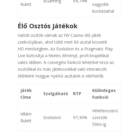
BGaming
94,74%
Rulett
nagyobb
kockázattal
Élő Osztós Játékok
Valódi osztók várnak az NV Casino élő játék
szekciójában, ahol több mint 60 asztal közvetít
HD minőségben. Az Evolution és a Pragmatic Play
Live biztosítja a hiteles élményt, profi krupiékkal
valós időben. A csevegési funkció lehetővé teszi az
osztókkal és más játékosokkal való interakciót.
Időnként magyar nyelvű asztalok is elérhetők.
Játék
Különleges
Szolgáltató
RTP
Címe
Funkció
Véletlenszerű
Villám
Evolution
97,30%
szorzók
Rulett
500x-ig