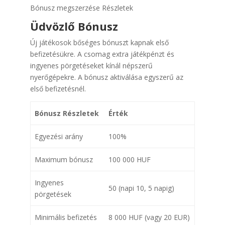
Bónusz megszerzése Részletek
Üdvözlő Bónusz
Új játékosok bőséges bónuszt kapnak első
befizetésükre. A csomag extra játékpénzt és
ingyenes pörgetéseket kínál népszerű
nyerőgépekre. A bónusz aktiválása egyszerű az
első befizetésnél.
Bónusz Részletek
Érték
Egyezési arány
100%
Maximum bónusz
100 000 HUF
Ingyenes
50 (napi 10, 5 napig)
pörgetések
Minimális befizetés
8 000 HUF (vagy 20 EUR)