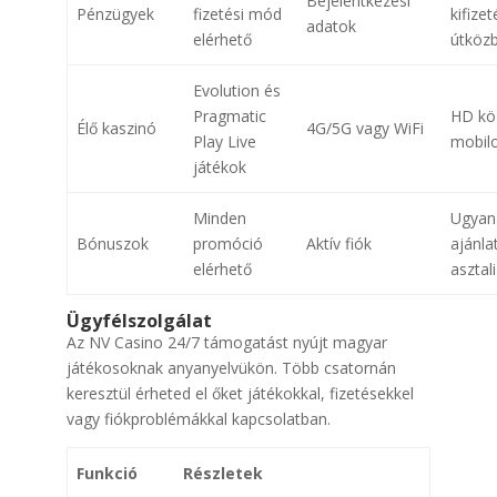
Bejelentkezési
Pénzügyek
fizetési mód
kifizet
adatok
elérhető
útköz
Evolution és
Pragmatic
HD köz
Élő kaszinó
4G/5G vagy WiFi
Play Live
mobil
játékok
Minden
Ugyan
Bónuszok
promóció
Aktív fiók
ajánla
elérhető
asztal
Ügyfélszolgálat
Az NV Casino 24/7 támogatást nyújt magyar
játékosoknak anyanyelvükön. Több csatornán
keresztül érheted el őket játékokkal, fizetésekkel
vagy fiókproblémákkal kapcsolatban.
Funkció
Részletek