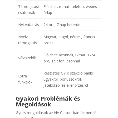
Támogatási
Élő chat, e-mail, telefon, webes
csatornák
űrlap
Nyitvatartás
24 óra, 7 nap hetente
Nyelvi
Magyar, angol, német, francia,
támogatás
orosz
Élő chat: azonnali, E-mail: 1-24
Válaszidők
óra, Telefon: azonnali
Részletes GYIK szekció banki
Extra
ügyekről, bónuszokról,
funkciók
játékokról és ellenőrzésről
Gyakori Problémák és
Megoldások
Gyors megoldások az NV Casino-ban felmerülő