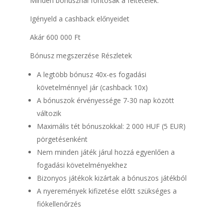
Minden bónusznál fontosak a feltételek:
Igényeld a cashback előnyeidet
Akár 600 000 Ft
Bónusz megszerzése Részletek
A legtöbb bónusz 40x-es fogadási
követelménnyel jár (cashback 10x)
A bónuszok érvényessége 7-30 nap között
változik
Maximális tét bónuszokkal: 2 000 HUF (5 EUR)
pörgetésenként
Nem minden játék járul hozzá egyenlően a
fogadási követelményekhez
Bizonyos játékok kizártak a bónuszos játékból
A nyeremények kifizetése előtt szükséges a
fiókellenőrzés