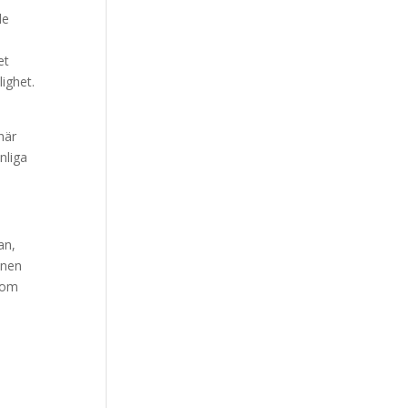
de
et
ighet.
här
nliga
an,
onen
 som