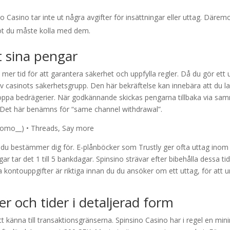
o Casino tar inte ut några avgifter för insättningar eller uttag. Därem
ågot du måste kolla med dem.
t sina pengar
t mer tid för att garantera säkerhet och uppfylla regler. Då du gör ett 
 casinots säkerhetsgrupp. Den här bekräftelse kan innebära att du l
toppa bedrägerier. När godkännande skickas pengarna tillbaka via sa
 Det här benämns för “same channel withdrawal”.
od du bestämmer dig för. E-plånböcker som Trustly ger ofta uttag inom
r tar det 1 till 5 bankdagar. Spinsino strävar efter bibehålla dessa ti
na kontouppgifter är riktiga innan du du ansöker om ett uttag, för att 
r och tider i detaljerad form
t känna till transaktionsgränserna. Spinsino Casino har i regel en min