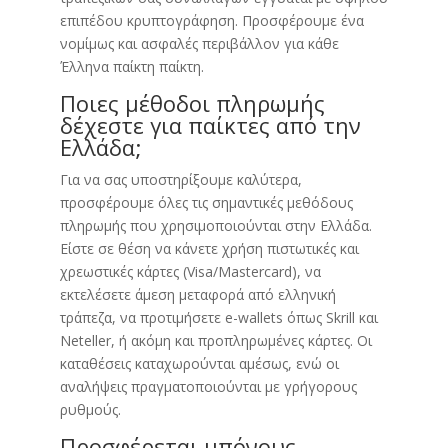
επιπέδου κρυπτογράφηση. Προσφέρουμε ένα
νομίμως και ασφαλές περιβάλλον για κάθε
Έλληνα παίκτη παίκτη.
Ποιες μέθοδοι πληρωμής
δέχεστε για παίκτες από την
Ελλάδα;
Για να σας υποστηρίξουμε καλύτερα,
προσφέρουμε όλες τις σημαντικές μεθόδους
πληρωμής που χρησιμοποιούνται στην Ελλάδα.
Είστε σε θέση να κάνετε χρήση πιστωτικές και
χρεωστικές κάρτες (Visa/Mastercard), να
εκτελέσετε άμεση μεταφορά από ελληνική
τράπεζα, να προτιμήσετε e-wallets όπως Skrill και
Neteller, ή ακόμη και προπληρωμένες κάρτες. Οι
καταθέσεις καταχωρούνται αμέσως, ενώ οι
αναλήψεις πραγματοποιούνται με γρήγορους
ρυθμούς.
Προσφέρεται μπόνους