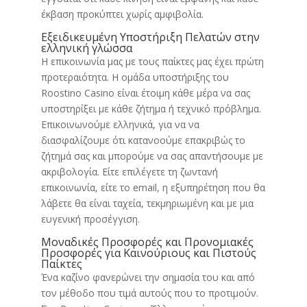
έκβαση προκύπτει χωρίς αμφιβολία.
Εξειδικευμένη Υποστήριξη Πελατών στην
ελληνική γλώσσα
Η επικοινωνία μας με τους παίκτες μας έχει πρώτη
προτεραιότητα. Η ομάδα υποστήριξης του
Roostino Casino είναι έτοιμη κάθε μέρα να σας
υποστηρίξει με κάθε ζήτημα ή τεχνικό πρόβλημα.
Επικοινωνούμε ελληνικά, για να να
διασφαλίζουμε ότι κατανοούμε επακριβώς το
ζήτημά σας και μπορούμε να σας απαντήσουμε με
ακριβολογία. Είτε επιλέγετε τη ζωντανή
επικοινωνία, είτε το email, η εξυπηρέτηση που θα
λάβετε θα είναι ταχεία, τεκμηριωμένη και με μια
ευγενική προσέγγιση.
Μοναδικές Προσφορές και Προνομιακές
Προσφορές για Καινούριους και Πιστούς
Παίκτες
Ένα καζίνο φανερώνει την σημασία του και από
τον μέθοδο που τιμά αυτούς που το προτιμούν.