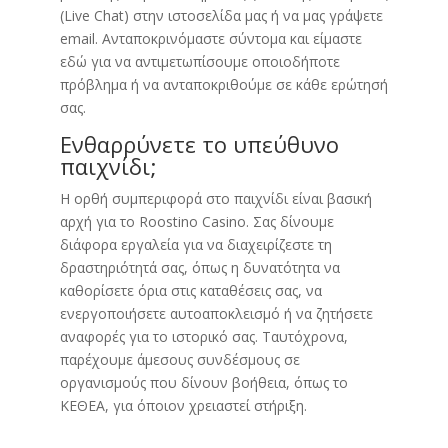
(Live Chat) στην ιστοσελίδα μας ή να μας γράψετε
email. Ανταποκρινόμαστε σύντομα και είμαστε
εδώ για να αντιμετωπίσουμε οποιοδήποτε
πρόβλημα ή να ανταποκριθούμε σε κάθε ερώτησή
σας.
Ενθαρρύνετε το υπεύθυνο
παιχνίδι;
Η ορθή συμπεριφορά στο παιχνίδι είναι βασική
αρχή για το Roostino Casino. Σας δίνουμε
διάφορα εργαλεία για να διαχειρίζεστε τη
δραστηριότητά σας, όπως η δυνατότητα να
καθορίσετε όρια στις καταθέσεις σας, να
ενεργοποιήσετε αυτοαποκλεισμό ή να ζητήσετε
αναφορές για το ιστορικό σας. Ταυτόχρονα,
παρέχουμε άμεσους συνδέσμους σε
οργανισμούς που δίνουν βοήθεια, όπως το
ΚΕΘΕΑ, για όποιον χρειαστεί στήριξη.