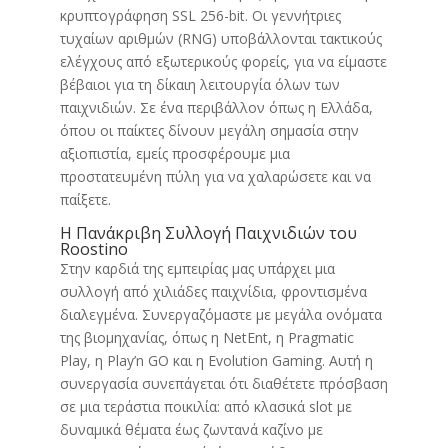
κρυπτογράφηση SSL 256-bit. Οι γεννήτριες
τυχαίων αριθμών (RNG) υποβάλλονται τακτικούς
ελέγχους από εξωτερικούς φορείς, για να είμαστε
βέβαιοι για τη δίκαιη λειτουργία όλων των
παιχνιδιών. Σε ένα περιβάλλον όπως η Ελλάδα,
όπου οι παίκτες δίνουν μεγάλη σημασία στην
αξιοπιστία, εμείς προσφέρουμε μια
προστατευμένη πύλη για να χαλαρώσετε και να
παίξετε.
Η Πανάκριβη Συλλογή Παιχνιδιών του
Roostino
Στην καρδιά της εμπειρίας μας υπάρχει μια
συλλογή από χιλιάδες παιχνίδια, φροντισμένα
διαλεγμένα. Συνεργαζόμαστε με μεγάλα ονόματα
της βιομηχανίας, όπως η NetEnt, η Pragmatic
Play, η Play’n GO και η Evolution Gaming. Αυτή η
συνεργασία συνεπάγεται ότι διαθέτετε πρόσβαση
σε μια τεράστια ποικιλία: από κλασικά slot με
δυναμικά θέματα έως ζωντανά καζίνο με