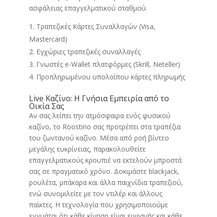
ασφάλειας επαγγελματικού σταθμού.
Τραπεζικές Κάρτες Συναλλαγών (Visa,
Mastercard)
Εγχώριες τραπεζικές συναλλαγές
Γνωστές e-Wallet πλατφόρμες (Skrill, Neteller)
Προπληρωμένου υπολοίπου κάρτες πληρωμής
Live Καζίνο: Η Γνήσια Εμπειρία από το
Οικία Σας
Αν σας λείπει την ατμόσφαιρα ενός φυσικού
καζίνο, το Roostino σας προτρέπει στα τραπέζια
του ζωντανού καζίνο. Μέσα από ροή βίντεο
μεγάλης ευκρίνειας, παρακολουθείτε
επαγγελματικούς κρουπιέ να εκτελούν μπροστά
σας σε πραγματικό χρόνο. Δοκιμάστε blackjack,
ρουλέτα, μπάκαρα και άλλα παιχνίδια τραπεζιού,
ενώ συνομιλείτε με τον ντιλέρ και άλλους
παίκτες. Η τεχνολογία που χρησιμοποιούμε
εγγυάται ότι κάθε κίνηση είναι εμφανής και κάθε