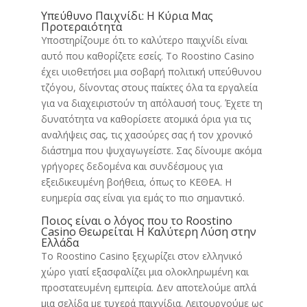
Υπεύθυνο Παιχνίδι: Η Κύρια Μας
Προτεραιότητα
Υποστηρίζουμε ότι το καλύτερο παιχνίδι είναι
αυτό που καθορίζετε εσείς. Το Roostino Casino
έχει υιοθετήσει μια σοβαρή πολιτική υπεύθυνου
τζόγου, δίνοντας στους παίκτες όλα τα εργαλεία
για να διαχειριστούν τη απόλαυσή τους. Έχετε τη
δυνατότητα να καθορίσετε ατομικά όρια για τις
αναλήψεις σας, τις χασούρες σας ή τον χρονικό
διάστημα που ψυχαγωγείστε. Σας δίνουμε ακόμα
γρήγορες δεδομένα και συνδέσμους για
εξειδικευμένη βοήθεια, όπως το ΚΕΘΕΑ. Η
ευημερία σας είναι για εμάς το πιο σημαντικό.
Ποιος είναι ο λόγος που το Roostino
Casino Θεωρείται Η Καλύτερη Λύση στην
Ελλάδα
Το Roostino Casino ξεχωρίζει στον ελληνικό
χώρο γιατί εξασφαλίζει μια ολοκληρωμένη και
προστατευμένη εμπειρία. Δεν αποτελούμε απλά
μια σελίδα με τυχερά παιχνίδια. Λειτουργούμε ως