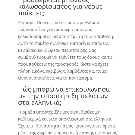
καλωσορίσματος για νέους
παίκτες;
Σίγουρα. Οι νέοι παίκτες από την Ελλάδα
παίρνουν ένα γενναιόδωρο μπόνους
καλωσορίσματος μετά την πρώτη τους κατάθεση.
Αυτό το πακέτο συνήθως εμπεριέχει επιπλέον
κεφάλαιο και δωρεάν περιστροφές. Σας
συμβουλεύουμε να ελέγξετε τους όρους και τις
προϋποθέσεις της προσφοράς, ώστε να έχετε
πλήρη εικόνα ακριβώς τι λαμβάνετε και ποιες
είναι οι απαιτήσεις για το πόνταρισμα.
Πώς μπορώ να επικοινωνήσω
με την υποστήριξη πελατών
στα ελληνικά;
Η ομάδα υποστήριξής μας είναι διαθέσιμη
καθημερινά και μιλά αποκλειστικά στα ελληνικά.
Έχετε τη δυνατότητα να μας προσεγγίσετε άμεσα
μέσω της δωρεάν υπηρεσίας ζωντανής συνομιλίας