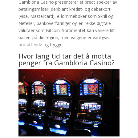
Gambloria Casino presenterer et bredt spekter av
betalingsmåter, deriblant kreditt- og debetkort
(Visa, Mastercard), e-lommebøker som Skrill og
Neteller, bankoverføringer og en rekke digitale
valutaer som Bitcoin. Sortimentet kan variere litt
basert på din region, men valgene er vanligvis
omfattende og trygge.
Hvor lang tid tar det å motta
penger fra Gambloria Casino?