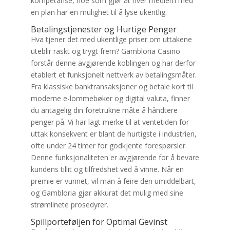
kompetanse, noe som gjør at hver medlem med
en plan har en mulighet til å lyse ukentlig.
Betalingstjenester og Hurtige Penger
Hva tjener det med ukentlige priser om uttakene
uteblir raskt og trygt frem? Gambloria Casino
forstår denne avgjørende koblingen og har derfor
etablert et funksjonelt nettverk av betalingsmåter.
Fra klassiske banktransaksjoner og betale kort til
moderne e-lommebøker og digital valuta, finner
du antagelig din foretrukne måte å håndtere
penger på. Vi har lagt merke til at ventetiden for
uttak konsekvent er blant de hurtigste i industrien,
ofte under 24 timer for godkjente forespørsler.
Denne funksjonaliteten er avgjørende for å bevare
kundens tillit og tilfredshet ved å vinne. Når en
premie er vunnet, vil man å feire den umiddelbart,
og Gambloria gjør akkurat det mulig med sine
strømlinete prosedyrer.
Spillporteføljen for Optimal Gevinst