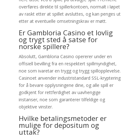
overføres direkte til spillerkontoen, normalt i løpet
av raskt etter at spillet avsluttes, og kan penges ut
etter at eventuelle omsetningskrav er møtt.
Er Gambloria Casino et lovlig
og trygt sted å satse for
norske spillere?
Absolutt, Gambloria Casino opererer under en
offisiell bevilling fra en respektert spillmyndighet,
noe som ivaretar en trygg og trygg spillopplevelse.
Casinoet anvender industristandard SSL-kryptering
for å bevare opplysningene dine, og alle spill er
godkjent for rettferdighet av uavhengige
instanser, noe som garanterer tilfeldige og
objektive vinster.
Hvilke betalingsmetoder er
mulige for depositum og
uttak?