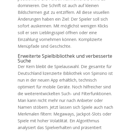
dominieren. Die Schrift ist auch auf kleinen
Bildschirmen gut zu entziffern. All diese visuellen
Änderungen haben ein Ziel: Der Spieler soll sich
sofort auskennen. Mit möglichst wenigen Klicks
soll er sein Lieblingsspiel öffnen oder eine
Einzahlung vornehmen können. Komplizierte
Menüpfade sind Geschichte.
Erweiterte Spielbibliothek und verbesserte
Suche
Der Kern bleibt die Spielauswahl. Die gesamte für
Deutschland lizenzierte Bibliothek von Spinsino ist
nun in der neuen App erhältlich, technisch
optimiert für mobile Geräte. Noch hilfreicher sind
die weiterentwickelten Such- und Filterfunktionen.
Man kann nicht mehr nur nach Anbieter oder
Namen stöbern. Jetzt lassen sich Spiele auch nach
Merkmalen filtern: Megaways, Jackpot-Slots oder
Spiele mit hoher Volatilität. Ein Algorithmus
analysiert das Spielverhalten und präsentiert