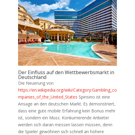
Der Einfluss auf den Wettbewerbsmarkt in
Deutschland
Die Neuerung von
https://en.wikipedia.org/wiki/Category:Gambling_co
mpanies_of_the_United_States
Spinsino ist eine
Ansage an den deutschen Markt. Es demonstriert,
dass eine gute mobile Erfahrung kein Bonus mehr
ist, sondern ein Muss. Konkurrierende Anbieter
werden sich daran messen lassen müssen, denn
die Spieler gewöhnen sich schnell an höhere