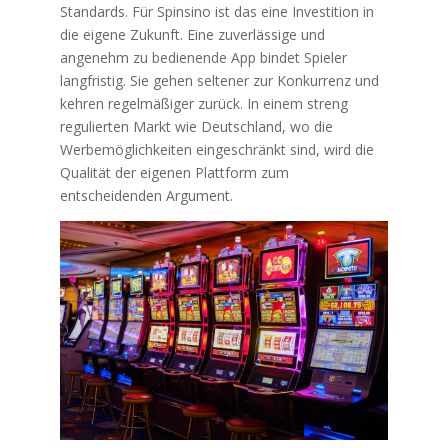
Standards. Für Spinsino ist das eine Investition in
die eigene Zukunft. Eine zuverlässige und
angenehm zu bedienende App bindet Spieler
langfristig. Sie gehen seltener zur Konkurrenz und
kehren regelmäßiger zurück. In einem streng
regulierten Markt wie Deutschland, wo die
Werbemöglichkeiten eingeschränkt sind, wird die
Qualität der eigenen Plattform zum
entscheidenden Argument.