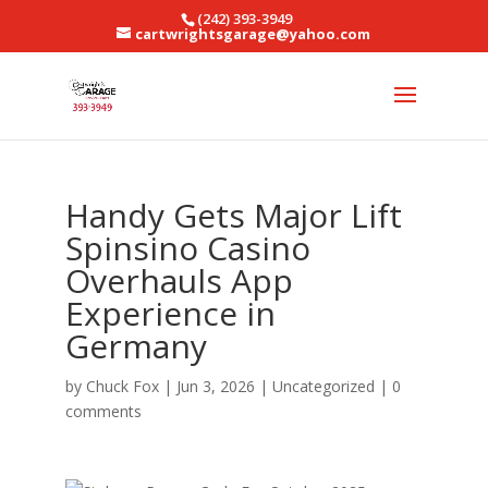
(242) 393-3949
cartwrightsgarage@yahoo.com
Handy Gets Major Lift
Spinsino Casino
Overhauls App
Experience in
Germany
by
Chuck Fox
|
Jun 3, 2026
|
Uncategorized
|
0
comments