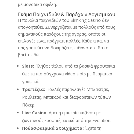
με μοναδικά οφέλη.
Γκάμα Παιχνιδιών & Παρόχων Λογισμικού
Η ποικιλία παιχνιδιών του Slimking Casino δεν
απογοητεύει. Συνεργάζεται με πολλούς από τους
σημαντικούς παρόχους της αγοράς, οπότε οι
επιλογές είναι πράγματι πολλές. Κάθε τι και να
σας γοητεύει να δοκιμάζετε, πιθανότατα θα το
βρείτε εδώ.
Slots:
Πλήθος τίτλοι, από τα βασικά φρουτάκια
έως τα πιο σύγχρονα video slots με θεαματικά
γραφικά.
Τραπέζια:
Πολλές παραλλαγές Μπλακτζακ,
Ρουλέτας, Μπακαρά και διαφορετικών τύπων
Πόκερ.
Live Casino:
Άμεση εμπειρία καζίνου με
ζωντανούς κρουπιέ, ειδικά από την Evolution.
Ποδοσφαιρικά Στοιχήματα:
Έχετε τη