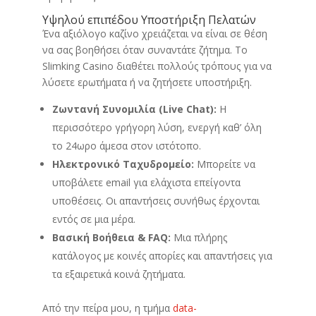
Υψηλού επιπέδου Υποστήριξη Πελατών
Ένα αξιόλογο καζίνο χρειάζεται να είναι σε θέση
να σας βοηθήσει όταν συναντάτε ζήτημα. Το
Slimking Casino διαθέτει πολλούς τρόπους για να
λύσετε ερωτήματα ή να ζητήσετε υποστήριξη.
Ζωντανή Συνομιλία (Live Chat):
Η
περισσότερο γρήγορη λύση, ενεργή καθ’ όλη
το 24ωρο άμεσα στον ιστότοπο.
Ηλεκτρονικό Ταχυδρομείο:
Μπορείτε να
υποβάλετε email για ελάχιστα επείγοντα
υποθέσεις. Οι απαντήσεις συνήθως έρχονται
εντός σε μια μέρα.
Βασική Βοήθεια & FAQ:
Μια πλήρης
κατάλογος με κοινές απορίες και απαντήσεις για
τα εξαιρετικά κοινά ζητήματα.
Από την πείρα μου, η τμήμα
data-