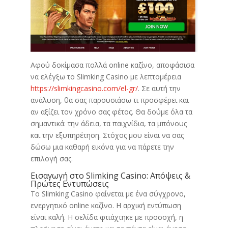
Αφού δοκίμασα πολλά online καζίνο, αποφάσισα
να ελέγξω το Slimking Casino με λεπτομέρεια
https://slimkingcasino.com/el-gr/
. Σε αυτή την
ανάλυση, θα σας παρουσιάσω τι προσφέρει και
αν αξίζει τον χρόνο σας φέτος. Θα δούμε όλα τα
σημαντικά: την άδεια, τα παιχνίδια, τα μπόνους
και την εξυπηρέτηση. Στόχος μου είναι να σας
δώσω μια καθαρή εικόνα για να πάρετε την
επιλογή σας.
Εισαγωγή στο Slimking Casino: Απόψεις &
Πρώτες Εντυπώσεις
Το Slimking Casino φαίνεται με ένα σύγχρονο,
ενεργητικό online καζίνο. Η αρχική εντύπωση
είναι καλή. Η σελίδα φτιάχτηκε με προσοχή, η