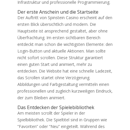
Infrastruktur und professionelle Programmierung.
Der erste Anschein und die Startseite
Der Auftritt von Spinstein Casino erscheint auf den
ersten Blick übersichtlich und modern. Die
Hauptseite ist ansprechend gestaltet, aber ohne
Überfrachtung. Im ersten sichtbaren Bereich
entdeckt man schon die wichtigsten Elemente: den
Login-Button und aktuelle Aktionen. Man sollte
nicht sofort scrollen. Diese Struktur garantiert
einen guten Start und animiert, mehr zu
entdecken. Die Website hat eine schnelle Ladezeit,
das Scrollen startet ohne Verzögerung.
Abbildungen und Farbgestaltung vermitteln einen
professionellen und zugleich kurzweiligen Eindruck,
der zum Bleiben animiert.
Das Entdecken der Spielebibliothek
Am meisten scrollt der Spieler in der
Spielbibliothek. Die Spieltitel sind in Gruppen wie
“Favoriten” oder “Neu” eingeteilt. Während des