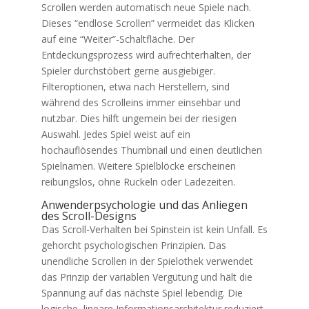
Scrollen werden automatisch neue Spiele nach.
Dieses “endlose Scrollen” vermeidet das Klicken
auf eine “Weiter”-Schaltfläche. Der
Entdeckungsprozess wird aufrechterhalten, der
Spieler durchstöbert gerne ausgiebiger.
Filteroptionen, etwa nach Herstellern, sind
während des Scrolleins immer einsehbar und
nutzbar. Dies hilft ungemein bei der riesigen
Auswahl. Jedes Spiel weist auf ein
hochauflösendes Thumbnail und einen deutlichen
Spielnamen. Weitere Spielblöcke erscheinen
reibungslos, ohne Ruckeln oder Ladezeiten.
Anwenderpsychologie und das Anliegen
des Scroll-Designs
Das Scroll-Verhalten bei Spinstein ist kein Unfall. Es
gehorcht psychologischen Prinzipien. Das
unendliche Scrollen in der Spielothek verwendet
das Prinzip der variablen Vergütung und hält die
Spannung auf das nächste Spiel lebendig. Die
logische, lineare Informationsarchitektur reduziert