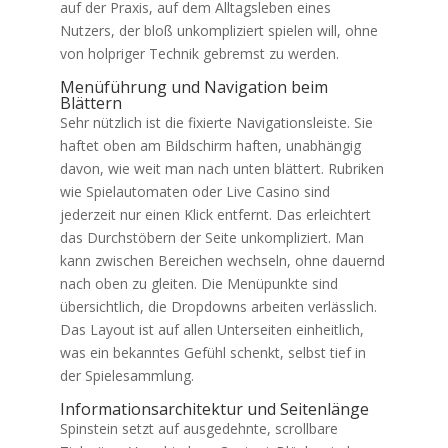
auf der Praxis, auf dem Alltagsleben eines
Nutzers, der bloß unkompliziert spielen will, ohne
von holpriger Technik gebremst zu werden.
Menüführung und Navigation beim
Blättern
Sehr nützlich ist die fixierte Navigationsleiste. Sie
haftet oben am Bildschirm haften, unabhängig
davon, wie weit man nach unten blättert. Rubriken
wie Spielautomaten oder Live Casino sind
jederzeit nur einen Klick entfernt. Das erleichtert
das Durchstöbern der Seite unkompliziert. Man
kann zwischen Bereichen wechseln, ohne dauernd
nach oben zu gleiten. Die Menüpunkte sind
übersichtlich, die Dropdowns arbeiten verlässlich.
Das Layout ist auf allen Unterseiten einheitlich,
was ein bekanntes Gefühl schenkt, selbst tief in
der Spielesammlung.
Informationsarchitektur und Seitenlänge
Spinstein setzt auf ausgedehnte, scrollbare