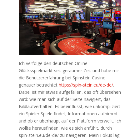
Ich verfolge den deutschen Online-
Glücksspielmarkt seit geraumer Zeit und habe mir
die Benutzererfahrung bei Spinstein Casino
genauer betrachtet
https://spin-stein.eu/de-de/
.
Dabei ist mir etwas aufgefallen, das oft übersehen
wird: wie man sich auf der Seite navigiert, das
Bildlaufverhalten. Es beeinflusst, wie unkompliziert
ein Spieler Spiele findet, Informationen aufnimmt
und ob er überhaupt auf der Plattform verweilt. Ich
wollte herausfinden, wie es sich anfühlt, durch
spin-stein.eu/de-de/ zu navigieren. Mein Fokus lag