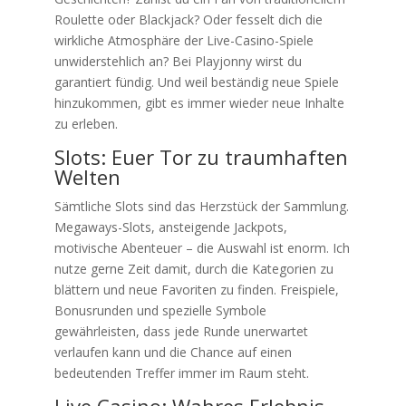
Roulette oder Blackjack? Oder fesselt dich die
wirkliche Atmosphäre der Live-Casino-Spiele
unwiderstehlich an? Bei Playjonny wirst du
garantiert fündig. Und weil beständig neue Spiele
hinzukommen, gibt es immer wieder neue Inhalte
zu erleben.
Slots: Euer Tor zu traumhaften
Welten
Sämtliche Slots sind das Herzstück der Sammlung.
Megaways-Slots, ansteigende Jackpots,
motivische Abenteuer – die Auswahl ist enorm. Ich
nutze gerne Zeit damit, durch die Kategorien zu
blättern und neue Favoriten zu finden. Freispiele,
Bonusrunden und spezielle Symbole
gewährleisten, dass jede Runde unerwartet
verlaufen kann und die Chance auf einen
bedeutenden Treffer immer im Raum steht.