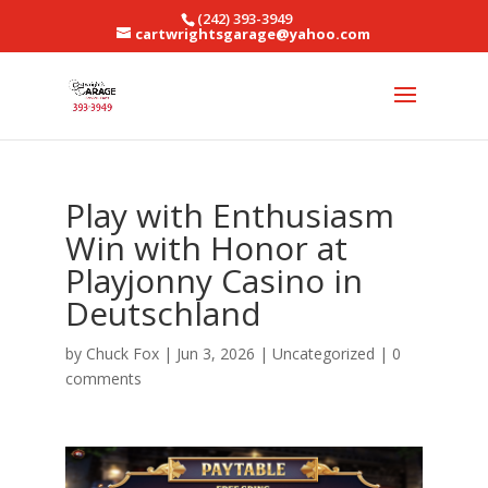
(242) 393-3949
cartwrightsgarage@yahoo.com
Play with Enthusiasm
Win with Honor at
Playjonny Casino in
Deutschland
by
Chuck Fox
|
Jun 3, 2026
|
Uncategorized
|
0
comments