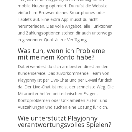
mobile Nutzung optimiert. Du rufst die Website
einfach im Browser deines Smartphones oder
Tablets auf. Eine extra App musst du nicht
herunterladen. Das volle Angebot, alle Funktionen
und Zahlungsoptionen stehen dir auch unterwegs
in gewohnter Qualität zur Verfügung.
Was tun, wenn ich Probleme
mit meinem Konto habe?
Dabei wendest du dich am besten direkt an den
Kundenservice. Das zuvorkommende Team von
Playjonny ist per Live-Chat und per E-Mail für dich
da. Der Live-Chat ist meist der schnellste Weg. Die
Mitarbeiter helfen bei technischen Fragen,
Kontoproblemen oder Unklarheiten zu Ein- und
Auszahlungen und suchen eine Lösung für dich.
Wie unterstützt Playjonny
verantwortungsvolles Spielen?