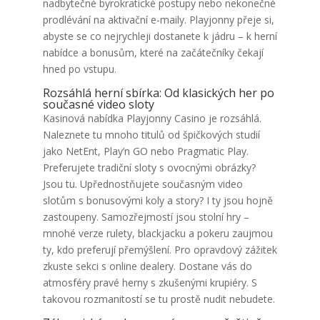
nadbytečné byrokratické postupy nebo nekonečné
prodlévání na aktivační e-maily. Playjonny přeje si,
abyste se co nejrychleji dostanete k jádru – k herní
nabídce a bonusům, které na začátečníky čekají
hned po vstupu.
Rozsáhlá herní sbírka: Od klasických her po
současné video sloty
Kasinová nabídka Playjonny Casino je rozsáhlá.
Naleznete tu mnoho titulů od špičkových studií
jako NetEnt, Play’n GO nebo Pragmatic Play.
Preferujete tradiční sloty s ovocnými obrázky?
Jsou tu. Upřednostňujete současným video
slotům s bonusovými koly a story? I ty jsou hojně
zastoupeny. Samozřejmostí jsou stolní hry –
mnohé verze rulety, blackjacku a pokeru zaujmou
ty, kdo preferují přemýšlení. Pro opravdový zážitek
zkuste sekci s online dealery. Dostane vás do
atmosféry pravé herny s zkušenými krupiéry. S
takovou rozmanitostí se tu prostě nudit nebudete.