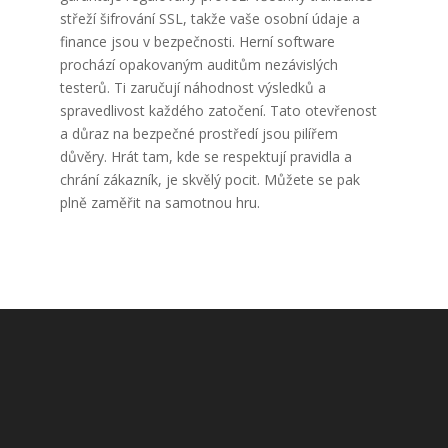
střeží šifrování SSL, takže vaše osobní údaje a
finance jsou v bezpečnosti. Herní software
prochází opakovaným auditům nezávislých
testerů. Ti zaručují náhodnost výsledků a
spravedlivost každého zatočení. Tato otevřenost
a důraz na bezpečné prostředí jsou pilířem
důvěry. Hrát tam, kde se respektují pravidla a
chrání zákazník, je skvělý pocit. Můžete se pak
plně zaměřit na samotnou hru.