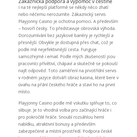
Zákaznická podpora a výpomoc v češtině
I na té nejlepší platformě se někdy něco zhatí
nebo něčemu nerozumíte. Zákaznický servis
Playjonny Casino je ochotna pomoci. A především
– hovoří česky. To představuje obrovská výhoda.
Dorozumívání bez jazykové bariéry je rychlejší a
přesnější. Obvykle je dostupná přes chat, což je
podle mě nejefektivnější cesta. Funguje
samozřejmě i email. Podle mých zkušeností jsou
pracovníci přívětiví, chápaví a skutečně se pokouší
najít odpověď. Toto zaměření na prvotřídní servis
v rodném jazyce dotváří obraz kasina, které bere v
úvahu na přání českého hráče a staví ho na první
místo.
Playjonny Casino podle mě vskutku splňuje to, co
slibuje. Je to vhodná volba pro začínající hráče i
pro pokročilé hráče. Snoubí rozsáhlou herní
nabídku, atraktivní bonusy a především
zabezpečené a místní prostředí. Podpora české