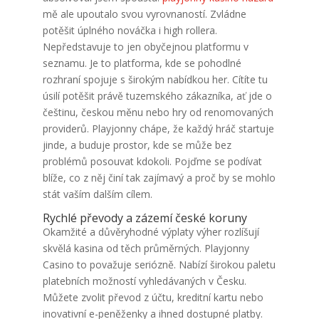
mě ale upoutalo svou vyrovnaností. Zvládne
potěšit úplného nováčka i high rollera.
Nepředstavuje to jen obyčejnou platformu v
seznamu. Je to platforma, kde se pohodlné
rozhraní spojuje s širokým nabídkou her. Cítíte tu
úsilí potěšit právě tuzemského zákazníka, ať jde o
češtinu, českou měnu nebo hry od renomovaných
providerů. Playjonny chápe, že každý hráč startuje
jinde, a buduje prostor, kde se může bez
problémů posouvat kdokoli. Pojďme se podívat
blíže, co z něj činí tak zajímavý a proč by se mohlo
stát vaším dalším cílem.
Rychlé převody a zázemí české koruny
Okamžité a důvěryhodné výplaty výher rozlíšují
skvělá kasina od těch průměrných. Playjonny
Casino to považuje seriózně. Nabízí širokou paletu
platebních možností vyhledávaných v Česku.
Můžete zvolit převod z účtu, kreditní kartu nebo
inovativní e-peněženky a ihned dostupné platby.