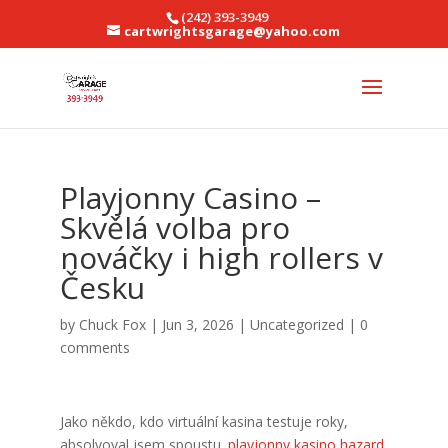
(242) 393-3949
cartwrightsgarage@yahoo.com
Playjonny Casino –
Skvělá volba pro
nováčky i high rollers v
Česku
by
Chuck Fox
|
Jun 3, 2026
|
Uncategorized
|
0
comments
Jako někdo, kdo virtuální kasina testuje roky,
absolvoval jsem spoustu.
playjonny kasino hazard