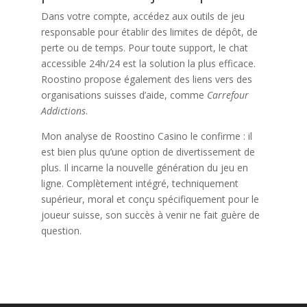
Dans votre compte, accédez aux outils de jeu
responsable pour établir des limites de dépôt, de
perte ou de temps. Pour toute support, le chat
accessible 24h/24 est la solution la plus efficace.
Roostino propose également des liens vers des
organisations suisses d’aide, comme
Carrefour
Addictions
.
Mon analyse de Roostino Casino le confirme : il
est bien plus qu’une option de divertissement de
plus. Il incarne la nouvelle génération du jeu en
ligne. Complètement intégré, techniquement
supérieur, moral et conçu spécifiquement pour le
joueur suisse, son succès à venir ne fait guère de
question.