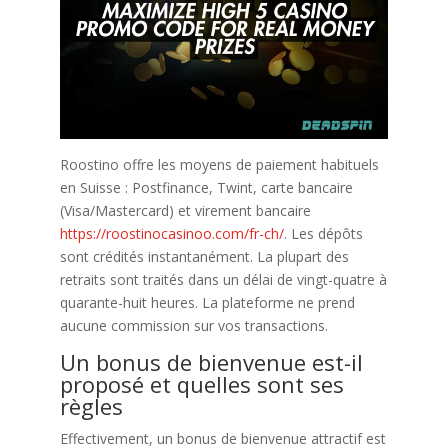
Roostino offre les moyens de paiement habituels
en Suisse : Postfinance, Twint, carte bancaire
(Visa/Mastercard) et virement bancaire
https://roostinocasinoo.com/fr-ch/
. Les dépôts
sont crédités instantanément. La plupart des
retraits sont traités dans un délai de vingt-quatre à
quarante-huit heures. La plateforme ne prend
aucune commission sur vos transactions.
Un bonus de bienvenue est-il
proposé et quelles sont ses
règles
Effectivement, un bonus de bienvenue attractif est