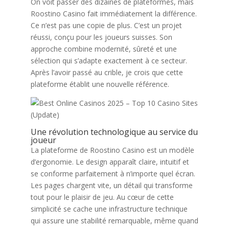
On voit passer des dizaines de plateformes, mais
Roostino Casino fait immédiatement la différence.
Ce n’est pas une copie de plus. C’est un projet
réussi, conçu pour les joueurs suisses. Son
approche combine modernité, sûreté et une
sélection qui s’adapte exactement à ce secteur.
Après l’avoir passé au crible, je crois que cette
plateforme établit une nouvelle référence.
Une révolution technologique au service du
joueur
La plateforme de Roostino Casino est un modèle
d’ergonomie. Le design apparaît claire, intuitif et
se conforme parfaitement à n’importe quel écran.
Les pages chargent vite, un détail qui transforme
tout pour le plaisir de jeu. Au cœur de cette
simplicité se cache une infrastructure technique
qui assure une stabilité remarquable, même quand