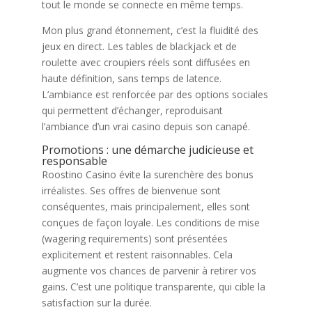
tout le monde se connecte en même temps.
Mon plus grand étonnement, c’est la fluidité des
jeux en direct. Les tables de blackjack et de
roulette avec croupiers réels sont diffusées en
haute définition, sans temps de latence.
L’ambiance est renforcée par des options sociales
qui permettent d’échanger, reproduisant
l’ambiance d’un vrai casino depuis son canapé.
Promotions : une démarche judicieuse et
responsable
Roostino Casino évite la surenchère des bonus
irréalistes. Ses offres de bienvenue sont
conséquentes, mais principalement, elles sont
conçues de façon loyale. Les conditions de mise
(wagering requirements) sont présentées
explicitement et restent raisonnables. Cela
augmente vos chances de parvenir à retirer vos
gains. C’est une politique transparente, qui cible la
satisfaction sur la durée.