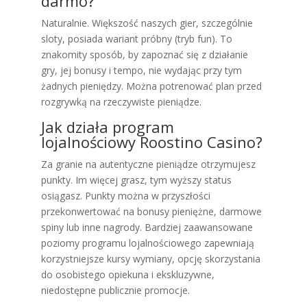
darmo?
Naturalnie. Większość naszych gier, szczególnie
sloty, posiada wariant próbny (tryb fun). To
znakomity sposób, by zapoznać się z działanie
gry, jej bonusy i tempo, nie wydając przy tym
żadnych pieniędzy. Można potrenować plan przed
rozgrywką na rzeczywiste pieniądze.
Jak działa program
lojalnościowy Roostino Casino?
Za granie na autentyczne pieniądze otrzymujesz
punkty. Im więcej grasz, tym wyższy status
osiągasz. Punkty można w przyszłości
przekonwertować na bonusy pieniężne, darmowe
spiny lub inne nagrody. Bardziej zaawansowane
poziomy programu lojalnościowego zapewniają
korzystniejsze kursy wymiany, opcję skorzystania
do osobistego opiekuna i ekskluzywne,
niedostępne publicznie promocje.