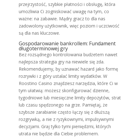
przejrzystość, szybkie płatności i obsługę, która
umożliwia Ci zogniskować uwagę na tym, co
ważne: na zabawie. Mądry gracz to dla nas
zadowolony użytkownik, więc poziom i uczciwość
są dla nas kluczowe.
Gospodarowanie bankrollem: Fundament
długoterminowej gry
Bez rozsądnego kontrolowania budżetem nawet
najlepsza strategia gry na niewiele się zda.
Rekomendujemy, by uznawać hazard jako formę
rozrywki i z góry ustalać limity wydatków. W
Roostino Casino znajdziesz narzędzia, które Ci w
tym ułatwią: możesz skonfigurować dzienne,
tygodniowe lub miesięczne limity depozytów, strat
lub czasu spędzonego na grze. Pamiętaj, że
szybsze zarabianie często łączy się z dłuższą
rozgrywką, a nie z ryzykownymi, impulsywnymi
decyzjami. Graj tylko tymi pieniędzmi, których
utrata nie będzie dla Ciebie problemem.