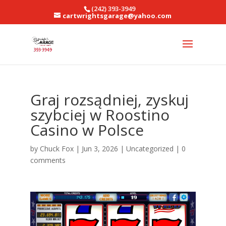
(242) 393-3949
cartwrightsgarage@yahoo.com
Graj rozsądniej, zyskuj
szybciej w Roostino
Casino w Polsce
by
Chuck Fox
|
Jun 3, 2026
|
Uncategorized
|
0
comments