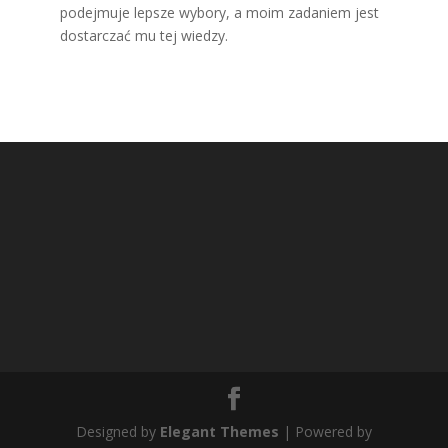
podejmuje lepsze wybory, a moim zadaniem jest
dostarczać mu tej wiedzy.
Designed by
Elegant Themes
| Powered by