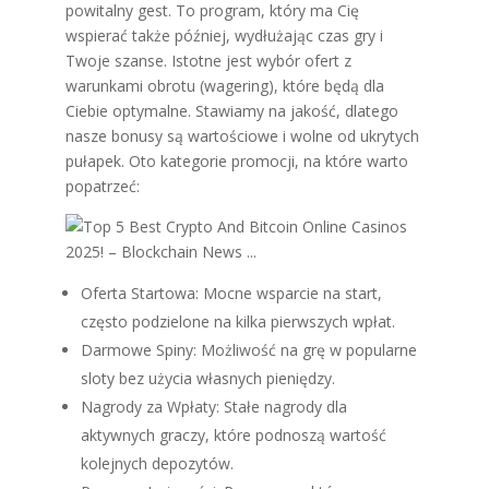
powitalny gest. To program, który ma Cię
wspierać także później, wydłużając czas gry i
Twoje szanse. Istotne jest wybór ofert z
warunkami obrotu (wagering), które będą dla
Ciebie optymalne. Stawiamy na jakość, dlatego
nasze bonusy są wartościowe i wolne od ukrytych
pułapek. Oto kategorie promocji, na które warto
popatrzeć:
Oferta Startowa: Mocne wsparcie na start,
często podzielone na kilka pierwszych wpłat.
Darmowe Spiny: Możliwość na grę w popularne
sloty bez użycia własnych pieniędzy.
Nagrody za Wpłaty: Stałe nagrody dla
aktywnych graczy, które podnoszą wartość
kolejnych depozytów.