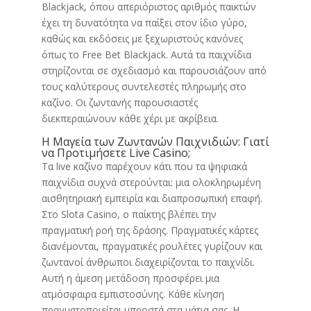
Blackjack, όπου απεριόριστος αριθμός παικτών
έχει τη δυνατότητα να παίξει στον ίδιο γύρο,
καθώς και εκδόσεις με ξεχωριστούς κανόνες
όπως το Free Bet Blackjack. Αυτά τα παιχνίδια
στηρίζονται σε σχεδιασμό και παρουσιάζουν από
τους καλύτερους συντελεστές πληρωμής στο
καζίνο. Οι ζωντανής παρουσιαστές
διεκπεραιώνουν κάθε χέρι με ακρίβεια.
Η Μαγεία των Ζωντανών Παιχνιδιών: Γιατί
να Προτιμήσετε Live Casino;
Τα live καζίνο παρέχουν κάτι που τα ψηφιακά
παιχνίδια συχνά στερούνται: μια ολοκληρωμένη
αισθητηριακή εμπειρία και διαπροσωπική επαφή.
Στο Slota Casino, ο παίκτης βλέπει την
πραγματική ροή της δράσης. Πραγματικές κάρτες
διανέμονται, πραγματικές ρουλέτες γυρίζουν και
ζωντανοί άνθρωποι διαχειρίζονται το παιχνίδι.
Αυτή η άμεση μετάδοση προσφέρει μια
ατμόσφαιρα εμπιστοσύνης. Κάθε κίνηση
πραγματοποιείται μπροστά στα μάτια σας. Η