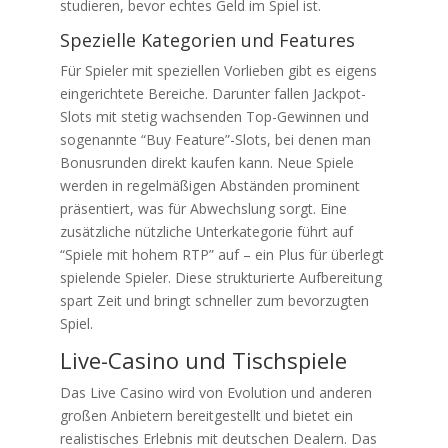
studieren, bevor echtes Geld im Spiel ist.
Spezielle Kategorien und Features
Für Spieler mit speziellen Vorlieben gibt es eigens
eingerichtete Bereiche. Darunter fallen Jackpot-
Slots mit stetig wachsenden Top-Gewinnen und
sogenannte “Buy Feature”-Slots, bei denen man
Bonusrunden direkt kaufen kann. Neue Spiele
werden in regelmäßigen Abständen prominent
präsentiert, was für Abwechslung sorgt. Eine
zusätzliche nützliche Unterkategorie führt auf
“Spiele mit hohem RTP” auf – ein Plus für überlegt
spielende Spieler. Diese strukturierte Aufbereitung
spart Zeit und bringt schneller zum bevorzugten
Spiel.
Live-Casino und Tischspiele
Das Live Casino wird von Evolution und anderen
großen Anbietern bereitgestellt und bietet ein
realistisches Erlebnis mit deutschen Dealern. Das