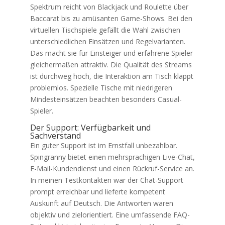
Spektrum reicht von Blackjack und Roulette über
Baccarat bis zu amüsanten Game-Shows. Bei den
virtuellen Tischspiele gefällt die Wahl zwischen
unterschiedlichen Einsätzen und Regelvarianten.
Das macht sie für Einsteiger und erfahrene Spieler
gleichermaßen attraktiv. Die Qualität des Streams
ist durchweg hoch, die Interaktion am Tisch klappt
problemlos. Spezielle Tische mit niedrigeren
Mindesteinsätzen beachten besonders Casual-
Spieler.
Der Support: Verfügbarkeit und
Sachverstand
Ein guter Support ist im Ernstfall unbezahlbar.
Spingranny bietet einen mehrsprachigen Live-Chat,
E-Mail-Kundendienst und einen Rückruf-Service an.
In meinen Testkontakten war der Chat-Support
prompt erreichbar und lieferte kompetent
Auskunft auf Deutsch. Die Antworten waren
objektiv und zielorientiert. Eine umfassende FAQ-