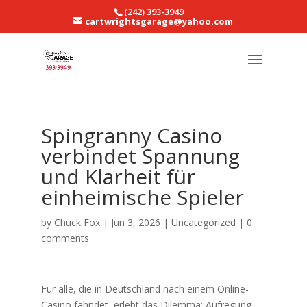
(242) 393-3949
cartwrightsgarage@yahoo.com
Spingranny Casino
verbindet Spannung
und Klarheit für
einheimische Spieler
by
Chuck Fox
|
Jun 3, 2026
|
Uncategorized
|
0
comments
Für alle, die in Deutschland nach einem Online-
Casino fahndet, erlebt das Dilemma: Aufregung