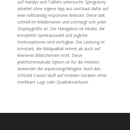
auf Handys und Tablets untersucht. Spingranny
arbeitet ohne eigene App aus und baut dafür auf
eine vollständig responsive Website. Diese lädt
schnell im Webbrowser und schmiegt sich jeder
Displaygröße an. Die Navigation ist intuitiv, die
komplette Spieleauswahl und jegliche
Kontooptionen sind verfügbar. Die Leistung ist
konstant, die Bildqualität nimmt ab auch auf
kleineren Bildschirmen nicht. Diese
plattformneutrale Option ist für die meisten
Anwender die anpassungsfähigste. Auch das
Echtzeit-Casino läuft auf mobilen Geräten ohne
merkbare Lags oder Qualitätsverluste.