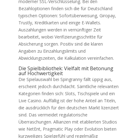
moderner SSL-Verschlüsselung. Bei den
Bezahloptionen finden sich die für Deutschland
typischen Optionen: Sofortüberweisung, Giropay,
Trustly, Kreditkarten und einige E-Wallets.
Auszahlungen werden in vernünftiger Zeit
bearbeitet, wobei Verifizierungsschritte für
Absicherung sorgen. Positiv sind die klaren
Angaben zu Einzahlungslimits und
Abwicklungszeiten, die Kalkulation vereinfachen.
Die Spielbibliothek: Vielfalt mit Betonung
auf Hochwertigkeit
Die Spielauswahl bei Spingranny fällt üppig aus,
erscheint jedoch durchdacht. Sämtliche relevanten
Kategorien finden sich: Slots, Tischspiele und ein
Live Casino. Auffällig ist der hohe Anteil an Titeln,
die ausdrücklich für den deutschen Markt lizenziert
sind. Das vermeidet regulatorische
Überraschungen. Allianzen mit etablierten Studios
wie NetEnt, Pragmatic Play oder Evolution bieten
kurzweiliges Spielgefühl und regelmäßig