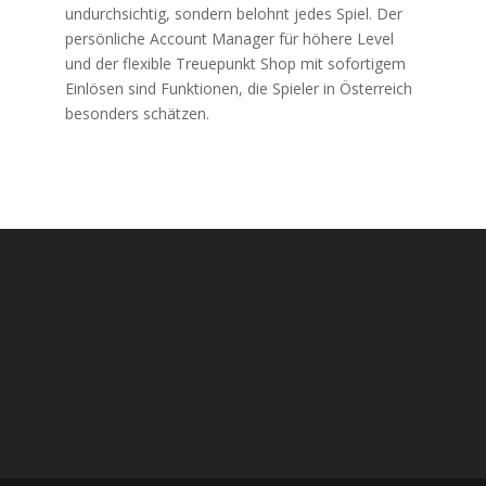
undurchsichtig, sondern belohnt jedes Spiel. Der
persönliche Account Manager für höhere Level
und der flexible Treuepunkt Shop mit sofortigem
Einlösen sind Funktionen, die Spieler in Österreich
besonders schätzen.