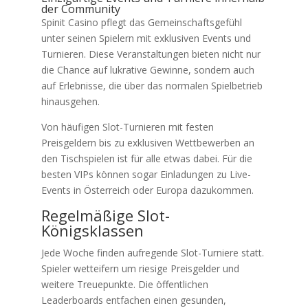
der Community
Spinit Casino pflegt das Gemeinschaftsgefühl
unter seinen Spielern mit exklusiven Events und
Turnieren. Diese Veranstaltungen bieten nicht nur
die Chance auf lukrative Gewinne, sondern auch
auf Erlebnisse, die über das normalen Spielbetrieb
hinausgehen.
Von häufigen Slot-Turnieren mit festen
Preisgeldern bis zu exklusiven Wettbewerben an
den Tischspielen ist für alle etwas dabei. Für die
besten VIPs können sogar Einladungen zu Live-
Events in Österreich oder Europa dazukommen.
Regelmäßige Slot-
Königsklassen
Jede Woche finden aufregende Slot-Turniere statt.
Spieler wetteifern um riesige Preisgelder und
weitere Treuepunkte. Die öffentlichen
Leaderboards entfachen einen gesunden,