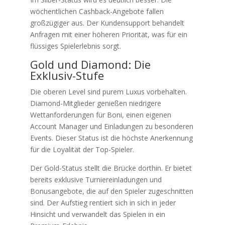
wöchentlichen Cashback-Angebote fallen
großzügiger aus. Der Kundensupport behandelt
Anfragen mit einer höheren Priorität, was für ein
flüssiges Spielerlebnis sorgt.
Gold und Diamond: Die
Exklusiv-Stufe
Die oberen Level sind purem Luxus vorbehalten.
Diamond-Mitglieder genießen niedrigere
Wettanforderungen für Boni, einen eigenen
Account Manager und Einladungen zu besonderen
Events. Dieser Status ist die höchste Anerkennung
für die Loyalität der Top-Spieler.
Der Gold-Status stellt die Brücke dorthin. Er bietet
bereits exklusive Turniereinladungen und
Bonusangebote, die auf den Spieler zugeschnitten
sind. Der Aufstieg rentiert sich in sich in jeder
Hinsicht und verwandelt das Spielen in ein