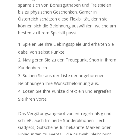
spannt sich von Bonusguthaben und Freispielen
bis zu physischen Geschenken. Gamer in
Österreich schätzen diese Flexibilität, denn sie
können sich die Belohnung auswählen, welche am
besten zu ihrem Spielstil passt.
Spielen Sie Ihre Lieblingsspiele und erhalten Sie
dabei von selbst Punkte.
Navigieren Sie zu den Treuepunkt Shop in Ihrem
Kundenbereich.
Suchen Sie aus der Liste der angebotenen
Belohnungen Ihre Wunschbelohnung aus.
Lösen Sie Ihre Punkte direkt ein und ergreifen
Sie Ihren Vorteil.
Das Vergütungsangebot variiert regelmäßig und
schließt auch limitierte Sonderaktionen. Tech-
Gadgets, Gutscheine für bekannte Marken oder
Einladungen zu Events – die Auswahl bleibt bunt