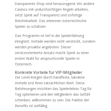
transparente Shop sind herausragend. Wo andere
Casinos mit undurchsichtigen Regeln arbeiten,
setzt Spinit auf Transparenz und sofortige
Belohnbarkeit. Das erkennen österreichische
Spieler zu schätzen.
Das Programm ist tief in die Spielerfahrung
integriert. Vorteile werden nicht versteckt, sondern
werden proaktiv angeboten. Dieser
serviceorientierte Ansatz macht Spinit zu einer
ersten Wahl für anspruchsvolle Spieler in
Österreich.
Konkrete Vorteile für VIP-Mitglieder
Die Level kriegen durch handfeste, lukrative
Vorteile erst ihren tatsächlichen Wert. Diese
Belohnungen möchten das Spielerlebnis Tag für
Tag optimieren und den Mitgliedern das Gefühl
schenken, willkommen zu sein. Die Palette der
Benefits ist vielfältig.