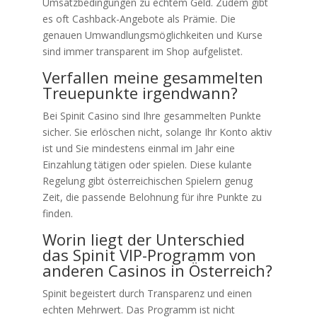
Umsatzbedingungen zu echtem Geld. Zudem gibt
es oft Cashback-Angebote als Prämie. Die
genauen Umwandlungsmöglichkeiten und Kurse
sind immer transparent im Shop aufgelistet.
Verfallen meine gesammelten
Treuepunkte irgendwann?
Bei Spinit Casino sind Ihre gesammelten Punkte
sicher. Sie erlöschen nicht, solange Ihr Konto aktiv
ist und Sie mindestens einmal im Jahr eine
Einzahlung tätigen oder spielen. Diese kulante
Regelung gibt österreichischen Spielern genug
Zeit, die passende Belohnung für ihre Punkte zu
finden.
Worin liegt der Unterschied
das Spinit VIP-Programm von
anderen Casinos in Österreich?
Spinit begeistert durch Transparenz und einen
echten Mehrwert. Das Programm ist nicht