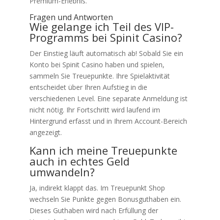
Premium-Erlebnis.
Fragen und Antworten
Wie gelange ich Teil des VIP-
Programms bei Spinit Casino?
Der Einstieg läuft automatisch ab! Sobald Sie ein
Konto bei Spinit Casino haben und spielen,
sammeln Sie Treuepunkte. Ihre Spielaktivität
entscheidet über Ihren Aufstieg in die
verschiedenen Level. Eine separate Anmeldung ist
nicht nötig. Ihr Fortschritt wird laufend im
Hintergrund erfasst und in Ihrem Account-Bereich
angezeigt.
Kann ich meine Treuepunkte
auch in echtes Geld
umwandeln?
Ja, indirekt klappt das. Im Treuepunkt Shop
wechseln Sie Punkte gegen Bonusguthaben ein.
Dieses Guthaben wird nach Erfüllung der