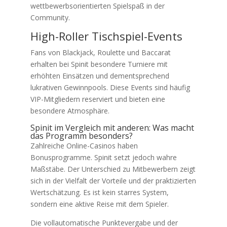
wettbewerbsorientierten Spielspaß in der
Community.
High-Roller Tischspiel-Events
Fans von Blackjack, Roulette und Baccarat
erhalten bei Spinit besondere Turniere mit
erhöhten Einsätzen und dementsprechend
lukrativen Gewinnpools. Diese Events sind häufig
VIP-Mitgliedern reserviert und bieten eine
besondere Atmosphäre.
Spinit im Vergleich mit anderen: Was macht
das Programm besonders?
Zahlreiche Online-Casinos haben
Bonusprogramme. Spinit setzt jedoch wahre
Maßstäbe. Der Unterschied zu Mitbewerbern zeigt
sich in der Vielfalt der Vorteile und der praktizierten
Wertschätzung. Es ist kein starres System,
sondern eine aktive Reise mit dem Spieler.
Die vollautomatische Punktevergabe und der