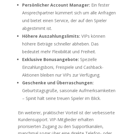
Persönlicher Account Manager:
Ein fester
Ansprechpartner kümmert sich um alle Anfragen
und bietet einen Service, der auf den Spieler
abgestimmt ist.
Höhere Auszahlungslimits:
VIPs können
höhere Beträge schneller abheben. Das
bedeutet mehr Flexibilität und Freiheit.
Exklusive Bonusangebote:
Spezielle
Einzahlungsboni, Freispiele und Cashback-
Aktionen bleiben nur VIPs zur Verfügung.
Geschenke und Überraschungen:
Geburtstagsgrüße, saisonale Aufmerksamkeiten
– Spinit hält seine treuen Spieler im Blick.
Ein weiterer, praktischer Vorteil ist der verbesserte
Kundensupport. VIP-Mitglieder erhalten
priorisierten Zugang zu den Supportkanälen,
manchmal sogar über eine direkte Telefon- oder