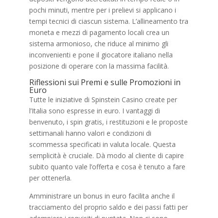
pochi minuti, mentre per i prelievi si applicano i
tempi tecnici di ciascun sistema. L’allineamento tra
moneta e mezzi di pagamento locali crea un
sistema armonioso, che riduce al minimo gli
inconvenienti e pone il giocatore italiano nella
posizione di operare con la massima facilità.
Riflessioni sui Premi e sulle Promozioni in
Euro
Tutte le iniziative di Spinstein Casino create per
l’Italia sono espresse in euro. I vantaggi di
benvenuto, i spin gratis, i restituzioni e le proposte
settimanali hanno valori e condizioni di
scommessa specificati in valuta locale. Questa
semplicità è cruciale. Dà modo al cliente di capire
subito quanto vale l’offerta e cosa è tenuto a fare
per ottenerla.
Amministrare un bonus in euro facilita anche il
tracciamento del proprio saldo e dei passi fatti per