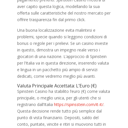
aver capito questa logica, modellando la sua
offerta sulle caratteristiche del nostro mercato per
offrire trasparenza fin dal primo click.
Una buona localizzazione evita malintesi e
problemi, specie quando si leggono condizioni di
bonus o regole per i prelievi. Se un casino investe
in questo, dimostra un impegno reale verso i
giocatori di una nazione. L’approccio di Spinstein
per l’Italia va in questa direzione, inserendo valuta
e lingua in un pacchetto più ampio di servizi
dedicati, come vedremo meglio più avanti.
Valuta Principale Accettata: L’Euro (€)
Spinstein Casino ha stabilito l’euro (€) come valuta
principale, o meglio unica, per gli utenti che si
registrano dall’Italia
https://spinsstein.com/it-it/
.
Questa decisione rende tutto più semplice dal
punto di vista finanziario. Depositi, saldo del
conto, puntate, vincite e ritiri si muovono tutti in