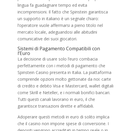
lingua fa guadagnare tempo ed evita
incomprensioni. Il fatto che Spinstein garantisca
un supporto in italiano è un segnale chiaro:
l’operatore vuole affermarsi a pieno titolo nel
mercato locale, adeguandosi alle abitudini
comunicative dei suoi giocatori.
Sistemi di Pagamento Compatibili con
l’Euro
La decisione di usare solo l’euro combacia
perfettamente con i metodi di pagamento che
Spinstein Casino presenta in Italia. La piattaforma
comprende opzioni molto gettonate da noi: carte
di credito e debito Visa e Mastercard, wallet digitali
come Skrill e Neteller, e i normali bonifici bancari.
Tutti questi canali lavorano in euro, il che
garantisce transazioni dirette e affidabili.
Adoperare questi metodi in euro di solito implica
che il casino non impone spese di conversione. I
depositi vengono accreditati in tempo reale o in