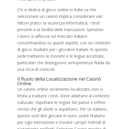
Chi si dedica al gioco online in Italia sa che
selezionare un casinò implica considerare vari
fattori pratici: la sicurezza informatica, i titoli
presenti e la facilità delle transazioni. Spinstein
Casino si affaccia sul mercato italiano
concentrandosi su questi aspetti, con un contesto
di gioco studiato per i giocatori italiani. In questa
sede trattiamo le monete e le lingue accettate,
particolari che distinguono un’esperienza fluida da
una ricca di ostacoli.
Il Ruolo della Localizzazione nel Casinò
Online
Un casino online veramente localizzato non si
limita a tradurre i testi. Deve adattarsi al contesto
culturale, rispettare le regole del paese e offrire
servizi che gli utenti si aspettano. Per un italiano,
questo vuol dire giocare in euro, usare l’italiano
per ogni interazione e trovare i propri metodi di
pagamento preferiti. Spinstein Casino mostra di