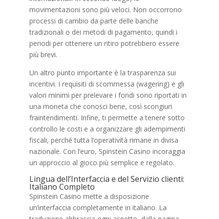
movimentazioni sono più veloci. Non occorrono
processi di cambio da parte delle banche
tradizionali o dei metodi di pagamento, quindi i
periodi per ottenere un ritiro potrebbero essere
più brevi.
Un altro punto importante è la trasparenza sui
incentivi. I requisiti di scommessa (wagering) e gli
valori minimi per prelevare i fondi sono riportati in
una moneta che conosci bene, così scongiuri
fraintendimenti. Infine, ti permette a tenere sotto
controllo le costi e a organizzare gli adempimenti
fiscali, perché tutta l’operatività rimane in divisa
nazionale. Con l’euro, Spinstein Casino incoraggia
un approccio al gioco più semplice e regolato.
Lingua dell’Interfaccia e del Servizio clienti:
Italiano Completo
Spinstein Casino mette a disposizione
un’interfaccia completamente in italiano. La
traduzione abbraccia ogni aspetto, dalla pagina