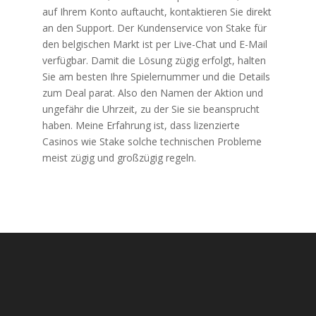
auf Ihrem Konto auftaucht, kontaktieren Sie direkt
an den Support. Der Kundenservice von Stake für
den belgischen Markt ist per Live-Chat und E-Mail
verfügbar. Damit die Lösung zügig erfolgt, halten
Sie am besten Ihre Spielernummer und die Details
zum Deal parat. Also den Namen der Aktion und
ungefähr die Uhrzeit, zu der Sie sie beansprucht
haben. Meine Erfahrung ist, dass lizenzierte
Casinos wie Stake solche technischen Probleme
meist zügig und großzügig regeln.