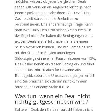
möchten wissen, ob jeder die gleichen Deals
sehen. Oft variieren die Angebote leicht, je nach
Ihrem Spielverhalten oder Ihrem VIP-Level. Das
Casino zielt darauf ab, die Erlebnisse zu
personalisieren. Eine andere häufige Frage: Kann
man zwei Daily Deals zur selben Zeit nutzen? In
der Regel nicht. Sie haben die Bedingungen eines
aktiven Deals erst erfüllt haben, ehe Sie einen
neuen aktivieren können. Und wie verhält es sich
mit der Steuer? In Belgien unterliegen
Glücksspielgewinne einer Pauschalsteuer von 15%.
Das Casino behält ein diesen Betrag ein und führt
ihn ab. Das trifft zu auch für Gewinne aus
Bonusgeld, sobald die Umsatzbedingungen erfüllt
sind. Sie brauchen sich darum nicht kümmern
müssen, das erledigt Stake für Sie.
Was tun, wenn ein Deal nicht
richtig gutgeschrieben wird?
Sollte ein Deal, den Sie beansprucht haben, nicht