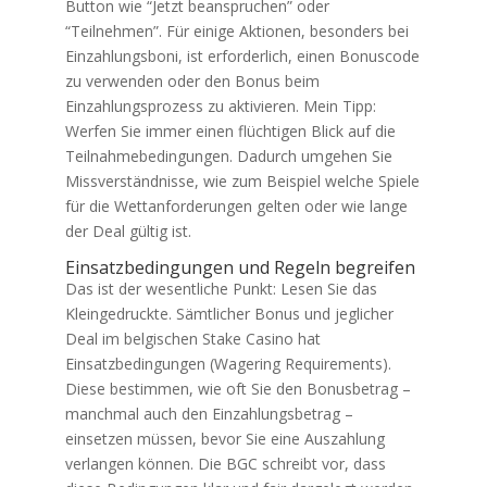
Button wie “Jetzt beanspruchen” oder
“Teilnehmen”. Für einige Aktionen, besonders bei
Einzahlungsboni, ist erforderlich, einen Bonuscode
zu verwenden oder den Bonus beim
Einzahlungsprozess zu aktivieren. Mein Tipp:
Werfen Sie immer einen flüchtigen Blick auf die
Teilnahmebedingungen. Dadurch umgehen Sie
Missverständnisse, wie zum Beispiel welche Spiele
für die Wettanforderungen gelten oder wie lange
der Deal gültig ist.
Einsatzbedingungen und Regeln begreifen
Das ist der wesentliche Punkt: Lesen Sie das
Kleingedruckte. Sämtlicher Bonus und jeglicher
Deal im belgischen Stake Casino hat
Einsatzbedingungen (Wagering Requirements).
Diese bestimmen, wie oft Sie den Bonusbetrag –
manchmal auch den Einzahlungsbetrag –
einsetzen müssen, bevor Sie eine Auszahlung
verlangen können. Die BGC schreibt vor, dass