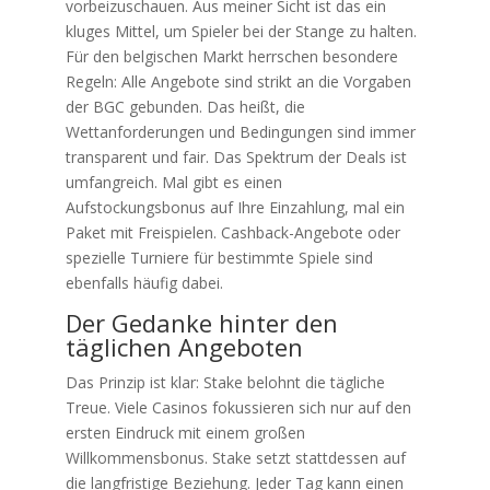
vorbeizuschauen. Aus meiner Sicht ist das ein
kluges Mittel, um Spieler bei der Stange zu halten.
Für den belgischen Markt herrschen besondere
Regeln: Alle Angebote sind strikt an die Vorgaben
der BGC gebunden. Das heißt, die
Wettanforderungen und Bedingungen sind immer
transparent und fair. Das Spektrum der Deals ist
umfangreich. Mal gibt es einen
Aufstockungsbonus auf Ihre Einzahlung, mal ein
Paket mit Freispielen. Cashback-Angebote oder
spezielle Turniere für bestimmte Spiele sind
ebenfalls häufig dabei.
Der Gedanke hinter den
täglichen Angeboten
Das Prinzip ist klar: Stake belohnt die tägliche
Treue. Viele Casinos fokussieren sich nur auf den
ersten Eindruck mit einem großen
Willkommensbonus. Stake setzt stattdessen auf
die langfristige Beziehung. Jeder Tag kann einen