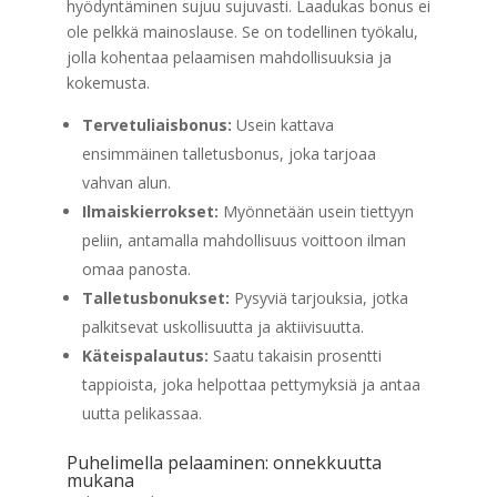
hyödyntäminen sujuu sujuvasti. Laadukas bonus ei
ole pelkkä mainoslause. Se on todellinen työkalu,
jolla kohentaa pelaamisen mahdollisuuksia ja
kokemusta.
Tervetuliaisbonus:
Usein kattava
ensimmäinen talletusbonus, joka tarjoaa
vahvan alun.
Ilmaiskierrokset:
Myönnetään usein tiettyyn
peliin, antamalla mahdollisuus voittoon ilman
omaa panosta.
Talletusbonukset:
Pysyviä tarjouksia, jotka
palkitsevat uskollisuutta ja aktiivisuutta.
Käteispalautus:
Saatu takaisin prosentti
tappioista, joka helpottaa pettymyksiä ja antaa
uutta pelikassaa.
Puhelimella pelaaminen: onnekkuutta
mukana