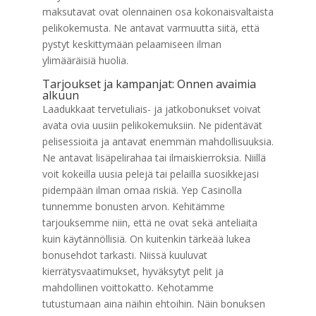
maksutavat ovat olennainen osa kokonaisvaltaista
pelikokemusta. Ne antavat varmuutta siitä, että
pystyt keskittymään pelaamiseen ilman
ylimääräisiä huolia.
Tarjoukset ja kampanjat: Onnen avaimia
alkuun
Laadukkaat tervetuliais- ja jatkobonukset voivat
avata ovia uusiin pelikokemuksiin. Ne pidentävät
pelisessioita ja antavat enemmän mahdollisuuksia.
Ne antavat lisäpelirahaa tai ilmaiskierroksia. Niillä
voit kokeilla uusia pelejä tai pelailla suosikkejasi
pidempään ilman omaa riskiä. Yep Casinolla
tunnemme bonusten arvon. Kehitämme
tarjouksemme niin, että ne ovat sekä anteliaita
kuin käytännöllisiä. On kuitenkin tärkeää lukea
bonusehdot tarkasti. Niissä kuuluvat
kierrätysvaatimukset, hyväksytyt pelit ja
mahdollinen voittokatto. Kehotamme
tutustumaan aina näihin ehtoihin. Näin bonuksen