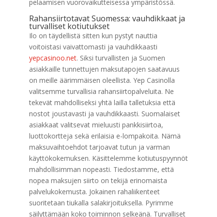
pelaamisen vuorovaikutteisessa ympäristössä.
Rahansiirtotavat Suomessa: vauhdikkaat ja
turvalliset kotiutukset
Ilo on täydellistä sitten kun pystyt nauttia
voitoistasi vaivattomasti ja vauhdikkaasti
yepcasinoo.net
. Siksi turvallisten ja Suomen
asiakkaille tunnettujen maksutapojen saatavuus
on meille äärimmäisen oleellista. Yep Casinolla
valitsemme turvallisia rahansiirtopalveluita. Ne
tekevät mahdolliseksi yhtä lailla talletuksia että
nostot joustavasti ja vauhdikkaasti. Suomalaiset
asiakkaat valitsevat mieluusti pankkisiirtoa,
luottokortteja sekä erilaisia e-lompakoita. Nämä
maksuvaihtoehdot tarjoavat tutun ja varman
käyttökokemuksen. Käsittelemme kotiutuspyynnöt
mahdollisimman nopeasti. Tiedostamme, että
nopea maksujen siirto on tekijä erinomaista
palvelukokemusta. Jokainen rahaliikenteet
suoritetaan tiukalla salakirjoituksella. Pyrimme
säilyttämään koko toiminnon selkeänä. Turvalliset