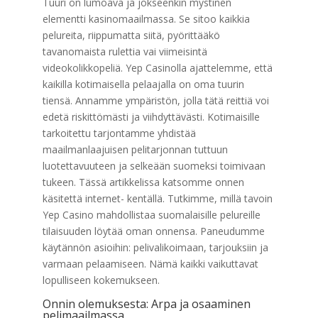
Tuuri on lumoava ja jokseenkin mystinen
elementti kasinomaailmassa. Se sitoo kaikkia
pelureita, riippumatta siitä, pyörittääkö
tavanomaista rulettia vai viimeisintä
videokolikkopeliä. Yep Casinolla ajattelemme, että
kaikilla kotimaisella pelaajalla on oma tuurin
tiensä. Annamme ympäristön, jolla tätä reittiä voi
edetä riskittömästi ja viihdyttävästi. Kotimaisille
tarkoitettu tarjontamme yhdistää
maailmanlaajuisen pelitarjonnan tuttuun
luotettavuuteen ja selkeään suomeksi toimivaan
tukeen. Tässä artikkelissa katsomme onnen
käsitettä internet- kentällä. Tutkimme, millä tavoin
Yep Casino mahdollistaa suomalaisille pelureille
tilaisuuden löytää oman onnensa. Paneudumme
käytännön asioihin: pelivalikoimaan, tarjouksiin ja
varmaan pelaamiseen. Nämä kaikki vaikuttavat
lopulliseen kokemukseen.
Onnin olemuksesta: Arpa ja osaaminen
pelimaailmassa