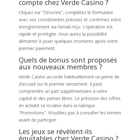
compte chez Verde Casino ?
Cliquez sur “S’inscrire”, complétez le formulaire
avec vos coordonnées précises et confirmez votre
enregistrement via l’email reçu. L’opération est
rapide et protégée. Vous aurez la possibilité
démarrer à jouer quelques moments après votre
premier paiement.
Quels de bonus sont proposés
aux nouveaux membres ?
Verde Casino accorde habituellement un prime de
d’accueil sur le premier versement. Il peut
comprendre un part supplémentaire à votre
capital et des parties libres. Le précision des offres
en activité se localise dans la rubrique
“Promotions”. N’oubliez pas à consulter les termes
avant de participer.
Les jeux se révèlent-ils
équitables chez Verde Casino ?