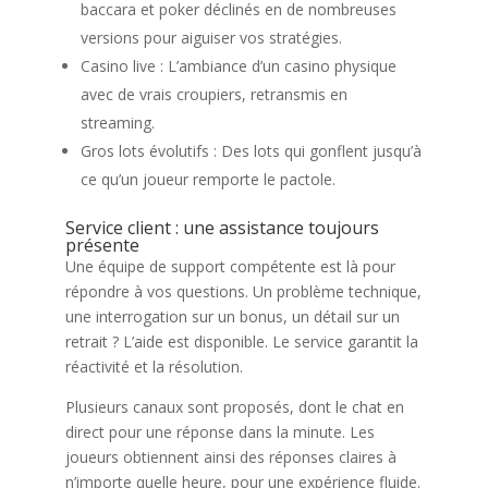
baccara et poker déclinés en de nombreuses
versions pour aiguiser vos stratégies.
Casino live : L’ambiance d’un casino physique
avec de vrais croupiers, retransmis en
streaming.
Gros lots évolutifs : Des lots qui gonflent jusqu’à
ce qu’un joueur remporte le pactole.
Service client : une assistance toujours
présente
Une équipe de support compétente est là pour
répondre à vos questions. Un problème technique,
une interrogation sur un bonus, un détail sur un
retrait ? L’aide est disponible. Le service garantit la
réactivité et la résolution.
Plusieurs canaux sont proposés, dont le chat en
direct pour une réponse dans la minute. Les
joueurs obtiennent ainsi des réponses claires à
n’importe quelle heure, pour une expérience fluide.