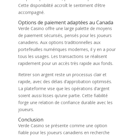
Cette disponibilité accroît le sentiment d’être
accompagné.
Options de paiement adaptées au Canada
Verde Casino offre une large palette de moyens
de paiement sécurisés, pensés pour les joueurs
canadiens. Aux options traditionnelles aux
portefeuilles numériques modernes, il y en a pour
tous les usages. Les transactions se réalisent
rapidement pour un accès très rapide aux fonds.
Retirer son argent reste un processus clair et
rapide, avec des délais d’approbation optimisés.
La plateforme vise que les opérations d’argent
soient aussi lisses qu’une partie. Cette fiabilité
forge une relation de confiance durable avec les
joueurs.
Conclusion
Verde Casino se présente comme une option
fiable pour les joueurs canadiens en recherche