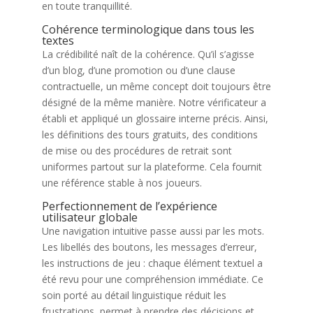
en toute tranquillité.
Cohérence terminologique dans tous les
textes
La crédibilité naît de la cohérence. Qu’il s’agisse
d’un blog, d’une promotion ou d’une clause
contractuelle, un même concept doit toujours être
désigné de la même manière. Notre vérificateur a
établi et appliqué un glossaire interne précis. Ainsi,
les définitions des tours gratuits, des conditions
de mise ou des procédures de retrait sont
uniformes partout sur la plateforme. Cela fournit
une référence stable à nos joueurs.
Perfectionnement de l’expérience
utilisateur globale
Une navigation intuitive passe aussi par les mots.
Les libellés des boutons, les messages d’erreur,
les instructions de jeu : chaque élément textuel a
été revu pour une compréhension immédiate. Ce
soin porté au détail linguistique réduit les
frustrations, permet à prendre des décisions et