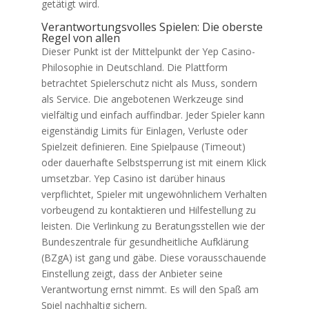
getätigt wird.
Verantwortungsvolles Spielen: Die oberste
Regel von allen
Dieser Punkt ist der Mittelpunkt der Yep Casino-
Philosophie in Deutschland. Die Plattform
betrachtet Spielerschutz nicht als Muss, sondern
als Service. Die angebotenen Werkzeuge sind
vielfältig und einfach auffindbar. Jeder Spieler kann
eigenständig Limits für Einlagen, Verluste oder
Spielzeit definieren. Eine Spielpause (Timeout)
oder dauerhafte Selbstsperrung ist mit einem Klick
umsetzbar. Yep Casino ist darüber hinaus
verpflichtet, Spieler mit ungewöhnlichem Verhalten
vorbeugend zu kontaktieren und Hilfestellung zu
leisten. Die Verlinkung zu Beratungsstellen wie der
Bundeszentrale für gesundheitliche Aufklärung
(BZgA) ist gang und gäbe. Diese vorausschauende
Einstellung zeigt, dass der Anbieter seine
Verantwortung ernst nimmt. Es will den Spaß am
Spiel nachhaltig sichern.