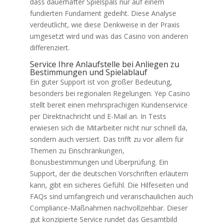
dass dauerhafter Spielspaß nur auf einem
fundierten Fundament gedeiht. Diese Analyse
verdeutlicht, wie diese Denkweise in der Praxis
umgesetzt wird und was das Casino von anderen
differenziert.
Service Ihre Anlaufstelle bei Anliegen zu
Bestimmungen und Spielablauf
Ein guter Support ist von großer Bedeutung,
besonders bei regionalen Regelungen. Yep Casino
stellt bereit einen mehrsprachigen Kundenservice
per Direktnachricht und E-Mail an. In Tests
erwiesen sich die Mitarbeiter nicht nur schnell da,
sondern auch versiert. Das trifft zu vor allem für
Themen zu Einschränkungen,
Bonusbestimmungen und Überprüfung. Ein
Support, der die deutschen Vorschriften erläutern
kann, gibt ein sicheres Gefühl. Die Hilfeseiten und
FAQs sind umfangreich und veranschaulichen auch
Compliance-Maßnahmen nachvollziehbar. Dieser
gut konzipierte Service rundet das Gesamtbild