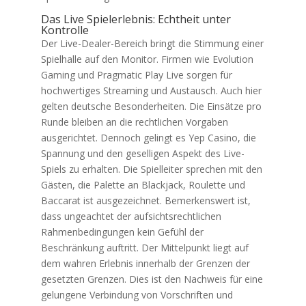
Das Live Spielerlebnis: Echtheit unter
Kontrolle
Der Live-Dealer-Bereich bringt die Stimmung einer
Spielhalle auf den Monitor. Firmen wie Evolution
Gaming und Pragmatic Play Live sorgen für
hochwertiges Streaming und Austausch. Auch hier
gelten deutsche Besonderheiten. Die Einsätze pro
Runde bleiben an die rechtlichen Vorgaben
ausgerichtet. Dennoch gelingt es Yep Casino, die
Spannung und den geselligen Aspekt des Live-
Spiels zu erhalten. Die Spielleiter sprechen mit den
Gästen, die Palette an Blackjack, Roulette und
Baccarat ist ausgezeichnet. Bemerkenswert ist,
dass ungeachtet der aufsichtsrechtlichen
Rahmenbedingungen kein Gefühl der
Beschränkung auftritt. Der Mittelpunkt liegt auf
dem wahren Erlebnis innerhalb der Grenzen der
gesetzten Grenzen. Dies ist den Nachweis für eine
gelungene Verbindung von Vorschriften und