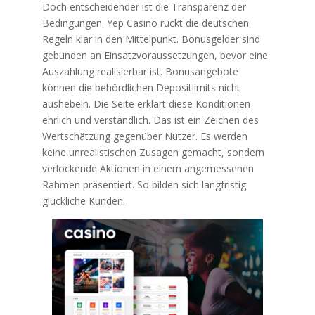
Doch entscheidender ist die Transparenz der
Bedingungen. Yep Casino rückt die deutschen
Regeln klar in den Mittelpunkt. Bonusgelder sind
gebunden an Einsatzvoraussetzungen, bevor eine
Auszahlung realisierbar ist. Bonusangebote
können die behördlichen Depositlimits nicht
aushebeln. Die Seite erklärt diese Konditionen
ehrlich und verständlich. Das ist ein Zeichen des
Wertschätzung gegenüber Nutzer. Es werden
keine unrealistischen Zusagen gemacht, sondern
verlockende Aktionen in einem angemessenen
Rahmen präsentiert. So bilden sich langfristig
glückliche Kunden.