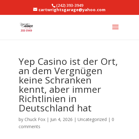
(242) 393-3949
cartwrightsgarage@yahoo.com
Yep Casino ist der Ort,
an dem Vergnügen
keine Schranken
kennt, aber immer
Richtlinien in
Deutschland hat
by
Chuck Fox
|
Jun 4, 2026
|
Uncategorized
|
0
comments