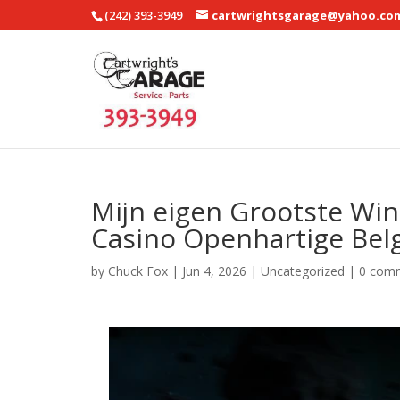
(242) 393-3949
cartwrightsgarage@yahoo.co
Mijn eigen Grootste Win
Casino Openhartige Bel
by
Chuck Fox
|
Jun 4, 2026
|
Uncategorized
|
0 com