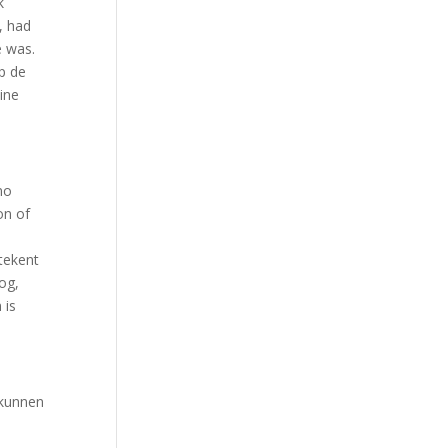
k
, had
e was.
op de
ine
no
on of
etekent
oog,
 is
 kunnen