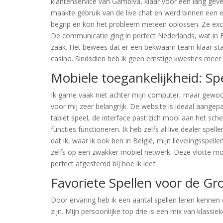
klantenservice van Gambiva, klaar voor een lang gevec
maakte gebruik van de live chat en werd binnen een e
begrip en kon het probleem meteen oplossen. Ze excus
De communicatie ging in perfect Nederlands, wat in Bel
zaak. Het bewees dat er een bekwaam team klaar staat
casino. Sindsdien heb ik geen ernstige kwesties mee
Mobiele toegankelijkheid: S
Ik game vaak niet achter mijn computer, maar gewo
voor mij zeer belangrijk. De website is ideaal aangep
tablet speel, de interface past zich mooi aan het sch
functies functioneren. Ik heb zelfs al live dealer spel
dat ik, waar ik ook ben in België, mijn lievelingsspel
zelfs op een zwakker mobiel netwerk. Deze vlotte mo
perfect afgestemd bij hoe ik leef.
Favoriete Spellen voor de Gr
Door ervaring heb ik een aantal spellen leren kennen
zijn. Mijn persoonlijke top drie is een mix van klassi