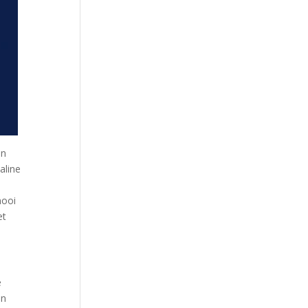
en
aline
mooi
et
e
en