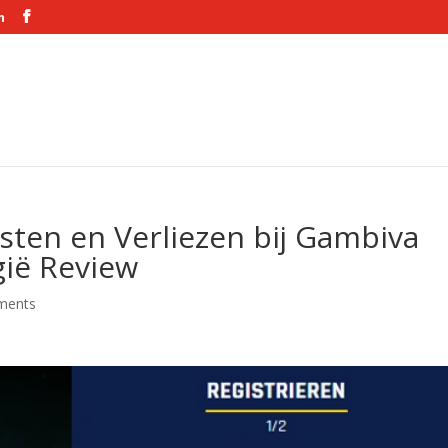
m
sten en Verliezen bij Gambiva
gië Review
ments