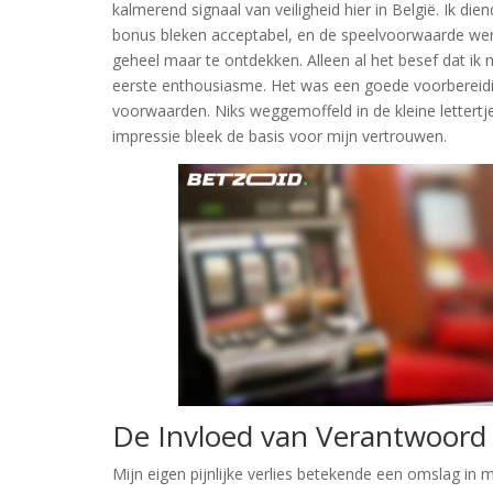
kalmerend signaal van veiligheid hier in België. Ik di
bonus bleken acceptabel, en de speelvoorwaarde werd 
geheel maar te ontdekken. Alleen al het besef dat ik
eerste enthousiasme. Het was een goede voorbereidin
voorwaarden. Niks weggemoffeld in de kleine lettertj
impressie bleek de basis voor mijn vertrouwen.
De Invloed van Verantwoord S
Mijn eigen pijnlijke verlies betekende een omslag in m