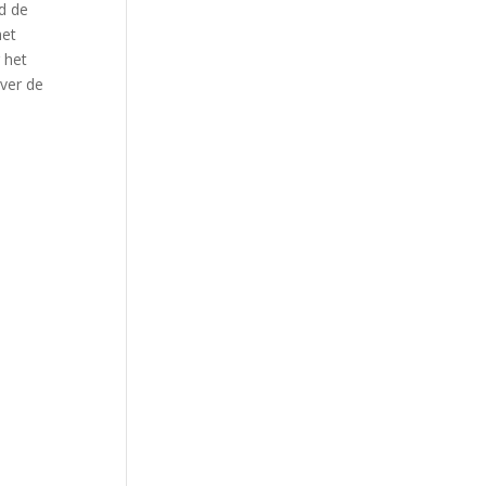
nd de
het
 het
ver de