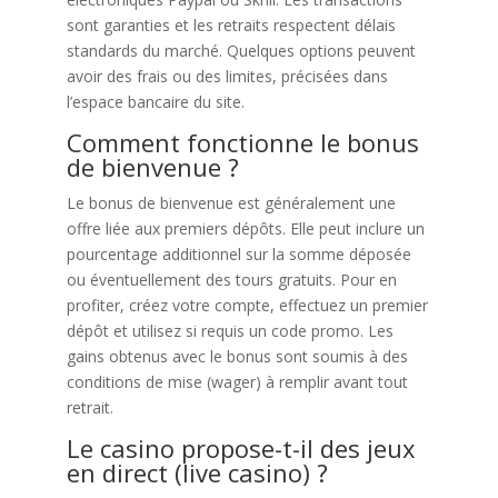
sont garanties et les retraits respectent délais
standards du marché. Quelques options peuvent
avoir des frais ou des limites, précisées dans
l’espace bancaire du site.
Comment fonctionne le bonus
de bienvenue ?
Le bonus de bienvenue est généralement une
offre liée aux premiers dépôts. Elle peut inclure un
pourcentage additionnel sur la somme déposée
ou éventuellement des tours gratuits. Pour en
profiter, créez votre compte, effectuez un premier
dépôt et utilisez si requis un code promo. Les
gains obtenus avec le bonus sont soumis à des
conditions de mise (wager) à remplir avant tout
retrait.
Le casino propose-t-il des jeux
en direct (live casino) ?