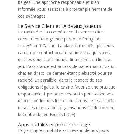
belges. Une approche responsable et bien
informée vous assistera à profiter pleinement de
ces avantages.
Le Service Client et l’Aide aux Joueurs
La rapidité et la compétence du service client
constituent une grande partie de l’image de
LuckySheriff Casino. La plateforme offre plusieurs
canaux de contact pour résoudre vos questions,
qu’elles soient techniques, financières ou liées au
jeu. L’assistance est accessible par e-mail et via un
chat en direct, ce dernier étant plébiscité pour sa
rapidité. En parallèle, dans le respect de ses
obligations légales, le casino favorise une pratique
responsable. Il propose des outils pour suivre vos
dépôts, définir des limites de temps de jeu et offre
un accès direct à des organisations d’aide comme
le Centre de Jeu Excessif (CJE).
Apps mobiles et prise en charge
Le gaming en mobilité est devenu de nos jours