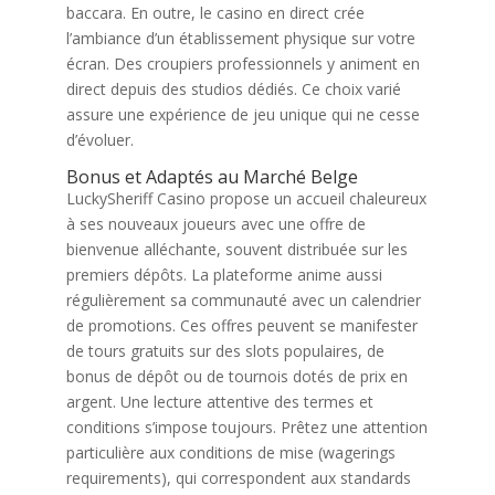
baccara. En outre, le casino en direct crée
l’ambiance d’un établissement physique sur votre
écran. Des croupiers professionnels y animent en
direct depuis des studios dédiés. Ce choix varié
assure une expérience de jeu unique qui ne cesse
d’évoluer.
Bonus et Adaptés au Marché Belge
LuckySheriff Casino propose un accueil chaleureux
à ses nouveaux joueurs avec une offre de
bienvenue alléchante, souvent distribuée sur les
premiers dépôts. La plateforme anime aussi
régulièrement sa communauté avec un calendrier
de promotions. Ces offres peuvent se manifester
de tours gratuits sur des slots populaires, de
bonus de dépôt ou de tournois dotés de prix en
argent. Une lecture attentive des termes et
conditions s’impose toujours. Prêtez une attention
particulière aux conditions de mise (wagerings
requirements), qui correspondent aux standards