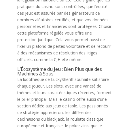
pratiques du casino sont contrôlées, que l’équité
des jeux est assurée par des générateurs de
nombres aléatoires certifiés, et que vos données
personnelles et financières sont protégées. Choisir
cette plateforme régulée vous offre une
protection juridique. Cela vous permet aussi de
fixer un plafond de pertes volontaire et de recourir
à des mécanismes de résolution des litiges
officiels, comme la CJH elle-même.
L’Écosystème du Jeu : Bien Plus que des
Machines à Sous
La ludothèque de LuckySheriff souhaite satisfaire
chaque joueur. Les slots, avec une variété de
thèmes et leurs caractéristiques récentes, forment
le pilier principal. Mais le casino offre aussi d’une
section dédiée aux jeux de table. Les passionnés
de stratégie apprécieront les différentes
déclinaisons du blackjack, la roulette classique
européenne et française, le poker ainsi que le