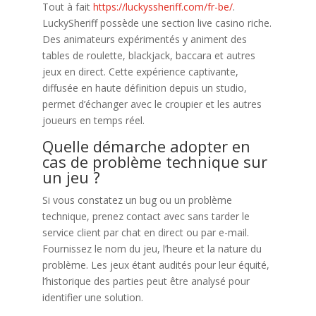
Tout à fait
https://luckyssheriff.com/fr-be/
.
LuckySheriff possède une section live casino riche.
Des animateurs expérimentés y animent des
tables de roulette, blackjack, baccara et autres
jeux en direct. Cette expérience captivante,
diffusée en haute définition depuis un studio,
permet d’échanger avec le croupier et les autres
joueurs en temps réel.
Quelle démarche adopter en
cas de problème technique sur
un jeu ?
Si vous constatez un bug ou un problème
technique, prenez contact avec sans tarder le
service client par chat en direct ou par e-mail.
Fournissez le nom du jeu, l’heure et la nature du
problème. Les jeux étant audités pour leur équité,
l’historique des parties peut être analysé pour
identifier une solution.