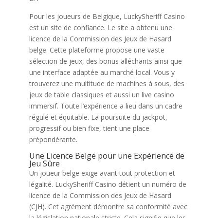
Pour les joueurs de Belgique, LuckySheriff Casino
est un site de confiance. Le site a obtenu une
licence de la Commission des Jeux de Hasard
belge. Cette plateforme propose une vaste
sélection de jeux, des bonus alléchants ainsi que
une interface adaptée au marché local. Vous y
trouverez une multitude de machines à sous, des
jeux de table classiques et aussi un live casino
immersif. Toute l’expérience a lieu dans un cadre
régulé et équitable. La poursuite du jackpot,
progressif ou bien fixe, tient une place
prépondérante.
Une Licence Belge pour une Expérience de
Jeu Sûre
Un joueur belge exige avant tout protection et
légalité. LuckySheriff Casino détient un numéro de
licence de la Commission des Jeux de Hasard
(CJH). Cet agrément démontre sa conformité avec
la législation nationale stricte. Cela signifie que les