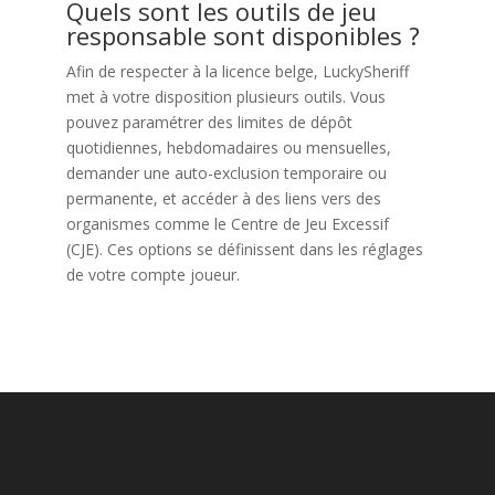
Quels sont les outils de jeu
responsable sont disponibles ?
Afin de respecter à la licence belge, LuckySheriff
met à votre disposition plusieurs outils. Vous
pouvez paramétrer des limites de dépôt
quotidiennes, hebdomadaires ou mensuelles,
demander une auto-exclusion temporaire ou
permanente, et accéder à des liens vers des
organismes comme le Centre de Jeu Excessif
(CJE). Ces options se définissent dans les réglages
de votre compte joueur.