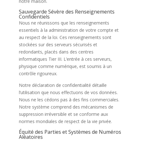
notre maison.
Sauvegarde Sévère des Renseignements
Confidentiels
Nous ne réunissons que les renseignements
essentiels à la administration de votre compte et
au respect de la loi. Ces renseignements sont
stockées sur des serveurs sécurisés et
redondants, placés dans des centres
informatiques Tier III. L’entrée à ces serveurs,
physique comme numérique, est soumis à un
contrôle rigoureux.
Notre déclaration de confidentialité détaille
l’utilisation que nous effectuons de vos données.
Nous ne les cédons pas à des fins commerciales.
Notre système comprend des mécanismes de
suppression irréversible et se conforme aux
normes mondiales de respect de la vie privée.
Équité des Parties et Systèmes de Numéros
Aléatoires