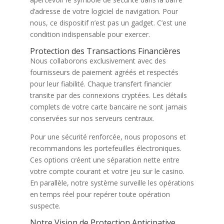
d’adresse de votre logiciel de navigation. Pour
nous, ce dispositif n’est pas un gadget. C’est une
condition indispensable pour exercer.
Protection des Transactions Financières
Nous collaborons exclusivement avec des
fournisseurs de paiement agréés et respectés
pour leur fiabilité. Chaque transfert financier
transite par des connexions cryptées. Les détails
complets de votre carte bancaire ne sont jamais
conservées sur nos serveurs centraux.
Pour une sécurité renforcée, nous proposons et
recommandons les portefeuilles électroniques.
Ces options créent une séparation nette entre
votre compte courant et votre jeu sur le casino.
En parallèle, notre système surveille les opérations
en temps réel pour repérer toute opération
suspecte.
Notre Vision de Protection Anticipative