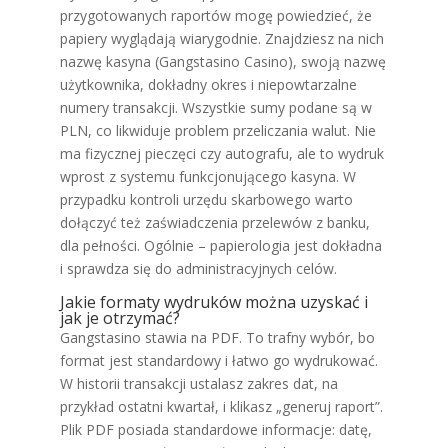
przygotowanych raportów mogę powiedzieć, że
papiery wyglądają wiarygodnie. Znajdziesz na nich
nazwę kasyna (Gangstasino Casino), swoją nazwę
użytkownika, dokładny okres i niepowtarzalne
numery transakcji. Wszystkie sumy podane są w
PLN, co likwiduje problem przeliczania walut. Nie
ma fizycznej pieczęci czy autografu, ale to wydruk
wprost z systemu funkcjonującego kasyna. W
przypadku kontroli urzędu skarbowego warto
dołączyć też zaświadczenia przelewów z banku,
dla pełności. Ogólnie – papierologia jest dokładna
i sprawdza się do administracyjnych celów.
Jakie formaty wydruków można uzyskać i
jak je otrzymać?
Gangstasino stawia na PDF. To trafny wybór, bo
format jest standardowy i łatwo go wydrukować.
W historii transakcji ustalasz zakres dat, na
przykład ostatni kwartał, i klikasz „generuj raport”.
Plik PDF posiada standardowe informacje: datę,