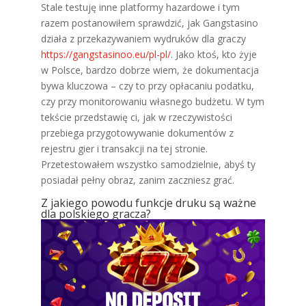
Stale testuję inne platformy hazardowe i tym
razem postanowiłem sprawdzić, jak Gangstasino
działa z przekazywaniem wydruków dla graczy
https://gangstasinoo.eu/pl-pl/
. Jako ktoś, kto żyje
w Polsce, bardzo dobrze wiem, że dokumentacja
bywa kluczowa – czy to przy opłacaniu podatku,
czy przy monitorowaniu własnego budżetu. W tym
tekście przedstawię ci, jak w rzeczywistości
przebiega przygotowywanie dokumentów z
rejestru gier i transakcji na tej stronie.
Przetestowałem wszystko samodzielnie, abyś ty
posiadał pełny obraz, zanim zaczniesz grać.
Z jakiego powodu funkcje druku są ważne
dla polskiego gracza?