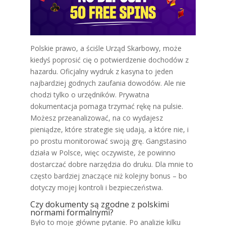
Polskie prawo, a ściśle Urząd Skarbowy, może
kiedyś poprosić cię o potwierdzenie dochodów z
hazardu. Oficjalny wydruk z kasyna to jeden
najbardziej godnych zaufania dowodów. Ale nie
chodzi tylko o urzędników. Prywatna
dokumentacja pomaga trzymać rękę na pulsie.
Możesz przeanalizować, na co wydajesz
pieniądze, które strategie się udają, a które nie, i
po prostu monitorować swoją grę. Gangstasino
działa w Polsce, więc oczywiste, że powinno
dostarczać dobre narzędzia do druku. Dla mnie to
często bardziej znaczące niż kolejny bonus – bo
dotyczy mojej kontroli i bezpieczeństwa.
Czy dokumenty są zgodne z polskimi
normami formalnymi?
Było to moje główne pytanie. Po analizie kilku