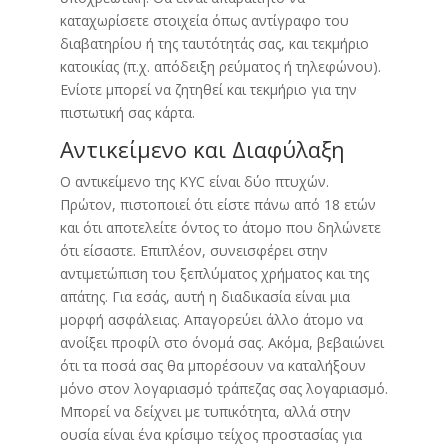
καταχωρίσετε στοιχεία όπως αντίγραφο του
διαβατηρίου ή της ταυτότητάς σας, και τεκμήριο
κατοικίας (π.χ. απόδειξη ρεύματος ή τηλεφώνου).
Ενίοτε μπορεί να ζητηθεί και τεκμήριο για την
πιστωτική σας κάρτα.
Αντικείμενο και Διαφύλαξη
Ο αντικείμενο της KYC είναι δύο πτυχών.
Πρώτον, πιστοποιεί ότι είστε πάνω από 18 ετών
και ότι αποτελείτε όντος το άτομο που δηλώνετε
ότι είσαστε. Επιπλέον, συνεισφέρει στην
αντιμετώπιση του ξεπλύματος χρήματος και της
απάτης. Για εσάς, αυτή η διαδικασία είναι μια
μορφή ασφάλειας. Απαγορεύει άλλο άτομο να
ανοίξει προφίλ στο όνομά σας. Ακόμα, βεβαιώνει
ότι τα ποσά σας θα μπορέσουν να καταλήξουν
μόνο στον λογαριασμό τράπεζας σας λογαριασμό.
Μπορεί να δείχνει με τυπικότητα, αλλά στην
ουσία είναι ένα κρίσιμο τείχος προστασίας για