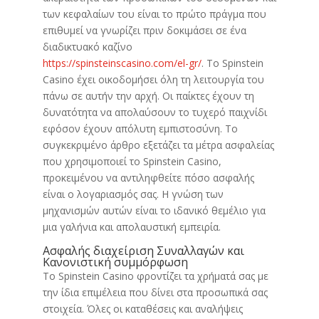
των κεφαλαίων του είναι το πρώτο πράγμα που
επιθυμεί να γνωρίζει πριν δοκιμάσει σε ένα
διαδικτυακό καζίνο
https://spinsteinscasino.com/el-gr/
. Το Spinstein
Casino έχει οικοδομήσει όλη τη λειτουργία του
πάνω σε αυτήν την αρχή. Οι παίκτες έχουν τη
δυνατότητα να απολαύσουν το τυχερό παιχνίδι
εφόσον έχουν απόλυτη εμπιστοσύνη. Το
συγκεκριμένο άρθρο εξετάζει τα μέτρα ασφαλείας
που χρησιμοποιεί το Spinstein Casino,
προκειμένου να αντιληφθείτε πόσο ασφαλής
είναι ο λογαριασμός σας. Η γνώση των
μηχανισμών αυτών είναι το ιδανικό θεμέλιο για
μια γαλήνια και απολαυστική εμπειρία.
Ασφαλής διαχείριση Συναλλαγών και
Κανονιστική συμμόρφωση
Το Spinstein Casino φροντίζει τα χρήματά σας με
την ίδια επιμέλεια που δίνει στα προσωπικά σας
στοιχεία. Όλες οι καταθέσεις και αναλήψεις