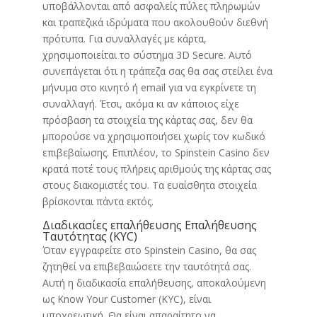
υποβάλλονται από ασφαλείς πύλες πληρωμών
και τραπεζικά ιδρύματα που ακολουθούν διεθνή
πρότυπα. Για συναλλαγές με κάρτα,
χρησιμοποιείται το σύστημα 3D Secure. Αυτό
συνεπάγεται ότι η τράπεζα σας θα σας στείλει ένα
μήνυμα στο κινητό ή email για να εγκρίνετε τη
συναλλαγή. Έτσι, ακόμα κι αν κάποιος είχε
πρόσβαση τα στοιχεία της κάρτας σας, δεν θα
μπορούσε να χρησιμοποιήσει χωρίς τον κωδικό
επιβεβαίωσης. Επιπλέον, το Spinstein Casino δεν
κρατά ποτέ τους πλήρεις αριθμούς της κάρτας σας
στους διακομιστές του. Τα ευαίσθητα στοιχεία
βρίσκονται πάντα εκτός.
Διαδικασίες επαλήθευσης Επαλήθευσης
Ταυτότητας (KYC)
Όταν εγγραφείτε στο Spinstein Casino, θα σας
ζητηθεί να επιβεβαιώσετε την ταυτότητά σας.
Αυτή η διαδικασία επαλήθευσης, αποκαλούμενη
ως Know Your Customer (KYC), είναι
υποχρεωτική. Θα είναι απαραίτητο να