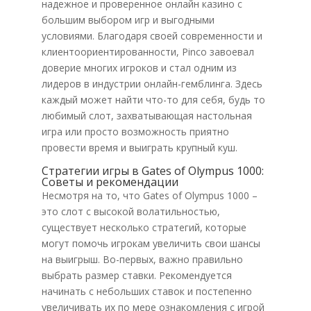
надежное и проверенное онлайн казино с
большим выбором игр и выгодными
условиями. Благодаря своей современности и
клиентоориентированности, Pinco завоевал
доверие многих игроков и стал одним из
лидеров в индустрии онлайн-гемблинга. Здесь
каждый может найти что-то для себя, будь то
любимый слот, захватывающая настольная
игра или просто возможность приятно
провести время и выиграть крупный куш.
Стратегии игры в Gates of Olympus 1000:
Советы и рекомендации
Несмотря на то, что Gates of Olympus 1000 –
это слот с высокой волатильностью,
существует несколько стратегий, которые
могут помочь игрокам увеличить свои шансы
на выигрыш. Во-первых, важно правильно
выбрать размер ставки. Рекомендуется
начинать с небольших ставок и постепенно
увеличивать их по мере ознакомления с игрой