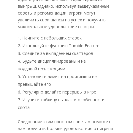
выигрыш. Однако, используя вышеуказанные
советы и рекомендации, игроки могут
увеличить свои шансы на успех и получить
максимальное удовольствие от игры.
Начните с небольших ставок
Используйте функцию Tumble Feature
Следите за выпадением скаттеров
Будьте дисциплинированы и не
поддавайтесь эмоциям
Установите лимит на проигрыш и не
превышайте его
Регулярно делайте перерывы в игре
Изучите таблицу выплат и особенности
слота
Следование этим простым советам поможет
вам получить больше удовольствия от игры и