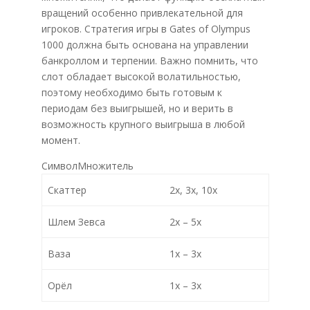
вращений особенно привлекательной для
игроков. Стратегия игры в Gates of Olympus
1000 должна быть основана на управлении
банкроллом и терпении. Важно помнить, что
слот обладает высокой волатильностью,
поэтому необходимо быть готовым к
периодам без выигрышей, но и верить в
возможность крупного выигрыша в любой
момент.
СимволМножитель
Скаттер
2x, 3x, 10x
Шлем Зевса
2x – 5x
Ваза
1x – 3x
Орёл
1x – 3x