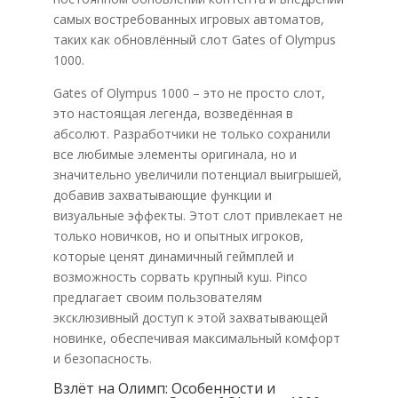
самых востребованных игровых автоматов,
таких как обновлённый слот Gates of Olympus
1000.
Gates of Olympus 1000 – это не просто слот,
это настоящая легенда, возведённая в
абсолют. Разработчики не только сохранили
все любимые элементы оригинала, но и
значительно увеличили потенциал выигрышей,
добавив захватывающие функции и
визуальные эффекты. Этот слот привлекает не
только новичков, но и опытных игроков,
которые ценят динамичный геймплей и
возможность сорвать крупный куш. Pinco
предлагает своим пользователям
эксклюзивный доступ к этой захватывающей
новинке, обеспечивая максимальный комфорт
и безопасность.
Взлёт на Олимп: Особенности и