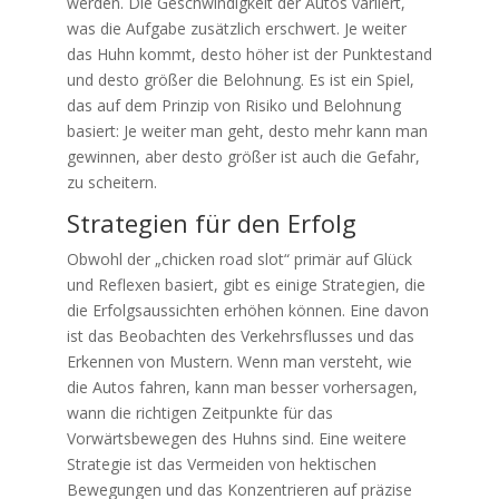
werden. Die Geschwindigkeit der Autos variiert,
was die Aufgabe zusätzlich erschwert. Je weiter
das Huhn kommt, desto höher ist der Punktestand
und desto größer die Belohnung. Es ist ein Spiel,
das auf dem Prinzip von Risiko und Belohnung
basiert: Je weiter man geht, desto mehr kann man
gewinnen, aber desto größer ist auch die Gefahr,
zu scheitern.
Strategien für den Erfolg
Obwohl der „chicken road slot“ primär auf Glück
und Reflexen basiert, gibt es einige Strategien, die
die Erfolgsaussichten erhöhen können. Eine davon
ist das Beobachten des Verkehrsflusses und das
Erkennen von Mustern. Wenn man versteht, wie
die Autos fahren, kann man besser vorhersagen,
wann die richtigen Zeitpunkte für das
Vorwärtsbewegen des Huhns sind. Eine weitere
Strategie ist das Vermeiden von hektischen
Bewegungen und das Konzentrieren auf präzise