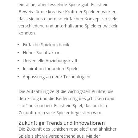
einfache, aber fesselnde Spiele gibt. Es ist ein
Beweis für die kreative Kraft der Spieleentwickler,
dass sie aus einem so einfachen Konzept so viele
verschiedene und unterhaltsame Spiele entwickeln
konnten.
Einfache Spielmechanik
Hoher Suchtfaktor
Universelle Anziehungskraft
Inspiration für andere Spiele
Anpassung an neue Technologien
Die Aufzählung zeigt die wichtigsten Punkte, die
den Erfolg und die Bedeutung des „chicken road
slot“ ausmachen. Es ist ein Spiel, das auch in
Zukunft noch viele Spieler begeistern wird.
Zukünftige Trends und Innovationen
Die Zukunft des „chicken road slot“ und ähnlicher
Spiele sieht vielversprechend aus. Mit der