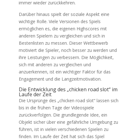
immer wieder zurückkehren.
Darüber hinaus spielt der soziale Aspekt eine
wichtige Rolle. Viele Versionen des Spiels
ermöglichen es, die eigenen Highscores mit
anderen Spielern zu vergleichen und sich in
Bestenlisten zu messen. Dieser Wettbewerb
motiviert die Spieler, noch besser zu werden und
ihre Leistungen zu verbessern. Die Möglichkeit,
sich mit anderen zu vergleichen und
anzuerkennen, ist ein wichtiger Faktor für das
Engagement und die Langzeitmotivation.
Die Entwicklung des „chicken road slot“ im
Laufe der Zeit
Die Ursprünge des „chicken road slot“ lassen sich
bis in die frühen Tage der Videospiele
zurückverfolgen. Die grundlegende Idee, ein
Objekt sicher über eine gefährliche Umgebung zu
führen, ist in vielen verschiedenen Spielen zu
finden. Im Laufe der Zeit hat sich das Spiel