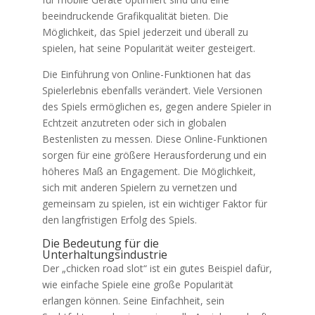
beeindruckende Grafikqualität bieten. Die
Möglichkeit, das Spiel jederzeit und überall zu
spielen, hat seine Popularität weiter gesteigert.
Die Einführung von Online-Funktionen hat das
Spielerlebnis ebenfalls verändert. Viele Versionen
des Spiels ermöglichen es, gegen andere Spieler in
Echtzeit anzutreten oder sich in globalen
Bestenlisten zu messen. Diese Online-Funktionen
sorgen für eine größere Herausforderung und ein
höheres Maß an Engagement. Die Möglichkeit,
sich mit anderen Spielern zu vernetzen und
gemeinsam zu spielen, ist ein wichtiger Faktor für
den langfristigen Erfolg des Spiels.
Die Bedeutung für die
Unterhaltungsindustrie
Der „chicken road slot“ ist ein gutes Beispiel dafür,
wie einfache Spiele eine große Popularität
erlangen können. Seine Einfachheit, sein