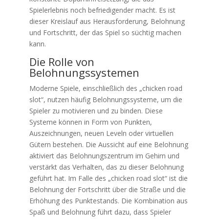
Spielerlebnis noch befriedigender macht. Es ist
dieser Kreislauf aus Herausforderung, Belohnung
und Fortschritt, der das Spiel so süchtig machen
kann.
Die Rolle von
Belohnungssystemen
Moderne Spiele, einschließlich des „chicken road
slot“, nutzen häufig Belohnungssysteme, um die
Spieler zu motivieren und zu binden. Diese
Systeme können in Form von Punkten,
Auszeichnungen, neuen Leveln oder virtuellen
Gütern bestehen. Die Aussicht auf eine Belohnung
aktiviert das Belohnungszentrum im Gehirn und
verstärkt das Verhalten, das zu dieser Belohnung
geführt hat. Im Falle des „chicken road slot“ ist die
Belohnung der Fortschritt über die Straße und die
Erhöhung des Punktestands. Die Kombination aus
Spaß und Belohnung führt dazu, dass Spieler