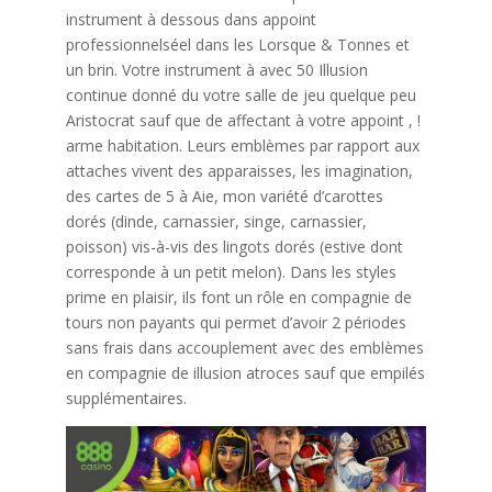
instrument à dessous dans appoint
professionnelséel dans les Lorsque & Tonnes et
un brin. Votre instrument à avec 50 Illusion
continue donné du votre salle de jeu quelque peu
Aristocrat sauf que de affectant à votre appoint , !
arme habitation. Leurs emblèmes par rapport aux
attaches vivent des apparaisses, les imagination,
des cartes de 5 à Aie, mon variété d’carottes
dorés (dinde, carnassier, singe, carnassier,
poisson) vis-à-vis des lingots dorés (estive dont
corresponde à un petit melon). Dans les styles
prime en plaisir, ils font un rôle en compagnie de
tours non payants qui permet d’avoir 2 périodes
sans frais dans accouplement avec des emblèmes
en compagnie de illusion atroces sauf que empilés
supplémentaires.