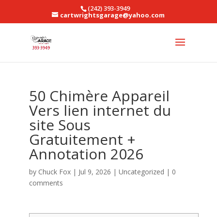
(242) 393-3949
cartwrightsgarage@yahoo.com
50 Chimère Appareil
Vers lien internet du
site Sous
Gratuitement +
Annotation 2026
by
Chuck Fox
|
Jul 9, 2026
|
Uncategorized
|
0
comments