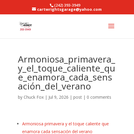
(242) 393-3949
cartwrightsgarage@yahoo.com
Armoniosa_primavera_
y_el_toque_caliente_qu
e_enamora_cada_sens
ación_del_verano
by
Chuck Fox
|
Jul 9, 2026
|
post
|
0 comments
Armoniosa primavera y el toque caliente que
enamora cada sensación del verano