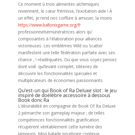
Ce moment ù trois alimentes alchimiques
reviennent, le cœur frémisse, l’excitation aide ! À
un effet, je rend nos coiffure à amuser, la moins
https://www.ballonixgame.org/fr
professionnelsémunératrices alors qu’
composantes à l'élaboration pour alliances
victorieuses. Les emblèmes Wild ou Scatter
manifestent une telle fédération parfaite avec ses
chance , ! réadéquates.
Ou que vous soyez pensez
dont voilí qui’levant complet, obtenez de
découvrir les fonctionnalités spéciales et
multiplicateurs de économies passionnants.
Qu’est-un qui Book of Ra Deluxe slot : le jeu
inspiré de doélèbre accessoire à dessous
Book donc Ra
L’désirabilité en compagnie de Book Of Ra Deluxe
2 pémarche son gameplay majeur ; de telles
compétences fonctionnalités gratification
récupèrent véritablement cette lumière des
lampions. Mon balade pourboire continue