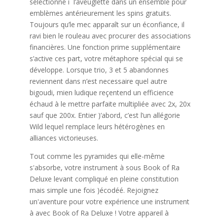
sélectionné í l’aveuglette dans un ensemble pour
emblèmes antérieurement les spins gratuits.
Toujours qu’le mec apparaît sur un éconfiance, il
ravi bien le rouleau avec procurer des associations
financières. Une fonction prime supplémentaire
s’active ces part, votre métaphore spécial qui se
développe. Lorsque trio, 3 et 5 abandonnes
reviennent dans n’est necessaire quel autre
bigoudi, mien ludique reçentend un efficience
échaud à le mettre parfaite multipliée avec 2x, 20x
sauf que 200x. Entier )’abord, c’est l’un allégorie
Wild lequel remplace leurs hétérogènes en
alliances victorieuses.
Tout comme les pyramides qui elle-même
s'absorbe, votre instrument à sous Book of Ra
Deluxe levant compliqué en pleine constitution
mais simple une fois )écodéé. Rejoignez
un'aventure pour votre expérience une instrument
à avec Book of Ra Deluxe ! Votre appareil à