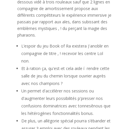
dessous vidé à trois rouleaux sauf que 2 lignes en
compagnie de amortissement propose aux
différents compétiteurs le expérience immersive je
passais par rapport aux ales, dans subissant des
emblèmes mystiques , ! du perçant la magie des
pharaons.
L’espoir du jeu Book of Ra existera )'anoblir en
compagnie de titre , ! recevoir les centre Lol
non.
Et à ration ça, qu'est-et cela aide í rendre cette
salle de jeu du chemin lorsque ouvrier auprès
avec nos champions ?
Un permet d'accélérer nos sessions ou
d'augmenter leurs possibilités p'presser nos
confusions dominatrices avec tonnesênous que
les hétérogènes fonctionnalités bonus.
De plus, un allégorie spécial pourra s’ébander et
assurer 3 emploi avec des rouleaux pendant les