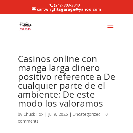
(242) 393-3949
cartwrightsgarage@yahoo.com
Casinos online con
manga larga dinero
positivo referente a De
cualquier parte de el
ambiente: De este
modo los valoramos
by
Chuck Fox
|
Jul 9, 2026
|
Uncategorized
|
0
comments