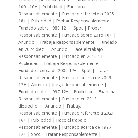
1001 16+ | Publicidad | Funciona
Responsablemente | Fundado referente a 2025
18+ | Publicidad | Probar Responsablemente |
Fundado sobre 1980 12+ | Spot | Probar
Responsablemente | Fundado sobre 2015 10+ |
Anuncio | Trabaja Responsablemente | Fundado
en 2024 diez+ | Anuncio | Hace el trabajo
Responsablemente | Fundado en 2016 11+ |
Publicidad | Trabaja Responsablemente |
Fundado acerca de 2000 12+ | Spot | Tratar
Responsablemente | Fundado acerca de 2009
12+ | Anuncio | Juega Responsablemente |
Fundado sobre 1997 12+ | Publicidad | Examinar
Responsablemente | Fundado en 2013
dieciocho+ | Anuncio | Trabaja
Responsablemente | Fundado referente a 2021
16+ | Publicidad | Hace el trabajo
Responsablemente | Fundado acerca de 1997
12+ | Spot | Tratar Responsablemente |