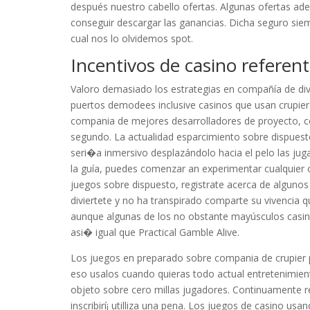
después nuestro cabello ofertas. Algunas ofertas ade
conseguir descargar las ganancias. Dicha seguro sie
cual nos lo olvidemos spot.
Incentivos de casino referen
Valoro demasiado los estrategias en compañía de div
puertos demodees inclusive casinos que usan crupier
compania de mejores desarrolladores de proyecto, con
segundo. La actualidad esparcimiento sobre dispuest
seri�a inmersivo desplazándolo hacia el pelo las jug
la guía, puedes comenzar an experimentar cualquier 
juegos sobre dispuesto, registrate acerca de algunos
diviertete y no ha transpirado comparte su vivencia q
aunque algunas de los no obstante mayúsculos casin
asi� igual que Practical Gamble Alive.
Los juegos en preparado sobre compania de crupier 
eso usalos cuando quieras todo actual entretenimien
objeto sobre cero millas jugadores. Continuamente rev
inscribirí¡ utilliza una pena. Los juegos de casino usa