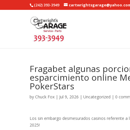
(242) 393-3949
cartwrightsgarage@yahoo.co
Fragabet algunas porcio
esparcimiento online Me
PokerStars
by
Chuck Fox
|
Jul 9, 2026
|
Uncategorized
|
0 comm
Los sin embargo desmesurados casinos referente a la
2025!