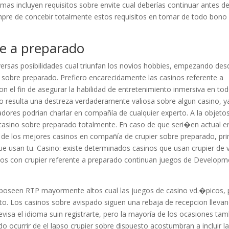
mas incluyen requisitos sobre envite cual deberías continuar antes d
mpre de concebir totalmente estos requisitos en tomar de todo bono
te a preparado
ersas posibilidades cual triunfan los novios hobbies, empezando des
 sobre preparado. Prefiero encarecidamente las casinos referente a
 el fin de asegurar la habilidad de entretenimiento inmersiva en to
o resulta una destreza verdaderamente valiosa sobre algun casino, y
adores podrian charlar en compañía de cualquier experto. A la objeto
casino sobre preparado totalmente. En caso de que seri�en actual en
 de los mejores casinos en compañía de crupier sobre preparado, prin
ue usan tu. Casino: existe determinados casinos que usan crupier de v
os con crupier referente a preparado continuan juegos de Developm
poseen RTP mayormente altos cual las juegos de casino vd.�picos, 
to. Los casinos sobre avispado siguen una rebaja de recepcion lleva
isa el idioma suin registrarte, pero la mayorí­a de los ocasiones tam
ndo ocurrir de el lapso crupier sobre dispuesto acostumbran a incluir la