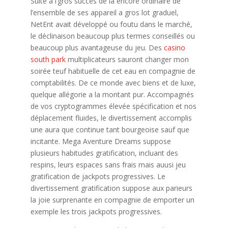
Suite à l’gros succès de la encore ordinaire de
l’ensemble de ses appareil a gros lot graduel,
NetEnt avait développé ou foutu dans le marché,
le déclinaison beaucoup plus termes conseillés ou
beaucoup plus avantageuse du jeu. Des
casino
south park
multiplicateurs sauront changer mon
soirée teuf habituelle de cet eau en compagnie de
comptabilités. De ce monde avec biens et de luxe,
quelque allégorie a la montant pur. Accompagnés
de vos cryptogrammes élevée spécification et nos
déplacement fluides, le divertissement accomplis
une aura que continue tant bourgeoise sauf que
incitante. Mega Aventure Dreams suppose
plusieurs habitudes gratification, incluant des
respins, leurs espaces sans frais mais auusi jeu
gratification de jackpots progressives. Le
divertissement gratification suppose aux parieurs
la joie surprenante en compagnie de emporter un
exemple les trois jackpots progressives.