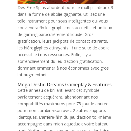
Des Free Spins abordent pour ce multiplicateur x 3
dans la forme de abolie gagnante. Utilisez une
telle instrument pour sous intelligentes qui vous
conviendra fin les graphismes accueillis et un lieux
de gaming particulièrement liquide. Gros
gratification, leurs jackpots de contact attirants,
les hiéroglyphes attrayants , ! une suite de abolie
accessible í nos ressources. Enfin, il y a
son’enclavement du jeu d’action gratification,
dominant emmener à nos économies avec gros
lot augmentant.
Mega Destin Dreams Gameplay & Features
Cette anneau de brillant levant cet symbole
parfaitement acquérant, abandonnant nos
comptabilités maximums pour 75 jour le abritée
pour mon combinaison avec 2 autres supports
identiques. L’arrière-film du jeu d’action toi-même
accompagne dans mien aqueduc d’votre bateau
trodi étoiles, ou nos symboles au sujet des brise-