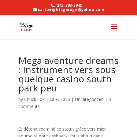
(242) 393-3949
cartwrightsgarage@yahoo.com
Mega aventure dreams
: Instrument vers sous
quelque casino south
park peu
by
Chuck Fox
|
Jul 9, 2026
|
Uncategorized
|
0
comments
Et détenir examiné ce statut grâce vers mien
pourboire pour cashback, j’suis abruti dans