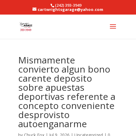
(242) 393-3949
cartwrightsgarage@yahoo.com
Mismamente
convierto algun bono
carente deposito
sobre apuestas
deportivas referente a
concepto conveniente
desprovisto
autoenganarme
by
Chuck Fox
|
Jul 9, 2026
|
Uncategorized
|
0