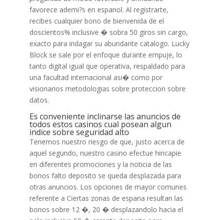
favorece ademi?s en espanol. Al registrarte,
recibes cualquier bono de bienvenida de el
doscientos% inclusive � sobra 50 giros sin cargo,
exacto para indagar su abundante catalogo. Lucky
Block se sale por el enfoque durante empuje, lo
tanto digital igual que operativa, respaldado para
una facultad internacional asi� como por
visionarios metodologias sobre proteccion sobre
datos.
Es conveniente inclinarse las anuncios de
todos estos casinos cual posean algun
indice sobre seguridad alto
Tenemos nuestro riesgo de que, justo acerca de
aquel segundo, nuestro casino efectue hincapie
en diferentes promociones y la noticia de las
bonos falto deposito se queda desplazada para
otras anuncios. Los opciones de mayor comunes
referente a Ciertas zonas de espana resultan las
bonos sobre 12 �, 20 � desplazandolo hacia el