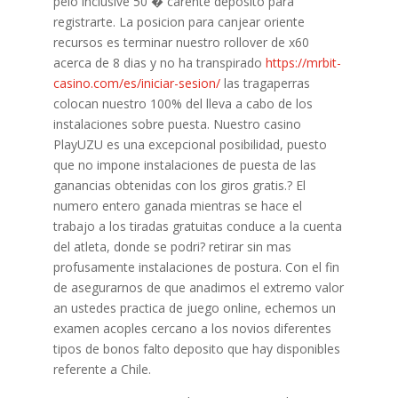
pelo inclusive 50 � carente deposito para
registrarte. La posicion para canjear oriente
recursos es terminar nuestro rollover de x60
acerca de 8 dias y no ha transpirado
https://mrbit-
casino.com/es/iniciar-sesion/
las tragaperras
colocan nuestro 100% del lleva a cabo de los
instalaciones sobre puesta. Nuestro casino
PlayUZU es una excepcional posibilidad, puesto
que no impone instalaciones de puesta de las
ganancias obtenidas con los giros gratis.? El
numero entero ganada mientras se hace el
trabajo a los tiradas gratuitas conduce a la cuenta
del atleta, donde se podri? retirar sin mas
profusamente instalaciones de postura. Con el fin
de asegurarnos de que anadimos el extremo valor
an ustedes practica de juego online, echemos un
examen acoples cercano a los novios diferentes
tipos de bonos falto deposito que hay disponibles
referente a Chile.