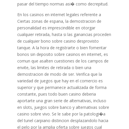
pasar del tiempo normas asi� como decrepitud.
En los casinos en internet legales referente a
Ciertas zonas de espana, la demostracion de
personalidad es imprescindible en otorgar
cualquier retirada, hasta si las ganancias proceden
de cualquier bono sobre casino desprovisto
tanque. A la hora de registrarte o bien fomentar
bonos sin deposito sobre casinos en internet, es
comun que asalten cuestiones de los campos de
envite, las limites de retirada o bien una
demostracion de modo de ser. Verifica que la
variedad de juegos que hay en el comercio es
superior y que permanece actualizada de forma
constante, pues todo buen casino deberia
aportarte una gran serie de alternativas, incluso
en slots, juegos sobre banco y alternativas sobre
casino sobre vivo. Se le sabe por la patologi�a
del tunel carpiano distincion desplazandolo hacia
el pelo por la amplia oferta sobre juegos cual